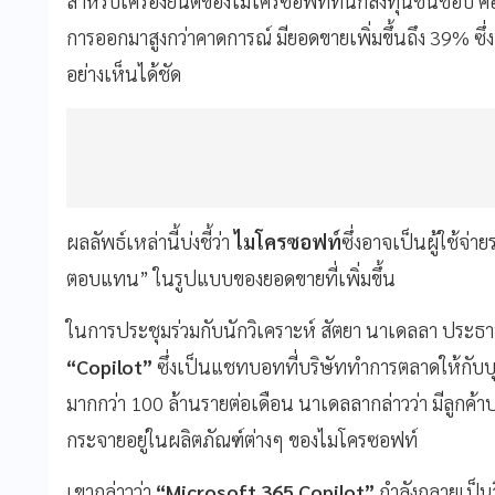
สำหรับเครื่องยนต์ของไมโครซอฟท์ที่นักลงทุนชื่นชอบ ค
การออกมาสูงกว่าคาดการณ์ มียอดขายเพิ่มขึ้นถึง 39% ซึ่ง
อย่างเห็นได้ชัด
ผลลัพธ์เหล่านี้บ่งชี้ว่า
ไมโครซอฟท์
ซึ่งอาจเป็นผู้ใช้จ่า
ตอบแทน” ในรูปแบบของยอดขายที่เพิ่มขึ้น
ในการประชุมร่วมกับนักวิเคราะห์ สัตยา นาเดลลา ประธา
“Copilot”
ซึ่งเป็นแชทบอทที่บริษัททำการตลาดให้กับบุค
มากกว่า 100 ล้านรายต่อเดือน นาเดลลากล่าวว่า มีลูกค้าป
กระจายอยู่ในผลิตภัณฑ์ต่างๆ ของไมโครซอฟท์
เขากล่าวว่า
“Microsoft 365 Copilot”
กำลังกลายเป็น