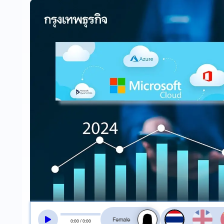
สลับเสียงอ่าน
0
:
00
/
0
:
00