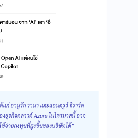
57
าร์บอน จาก ‘AI’ เอา ‘อึ
น
41
้ Open AI แต่คนใช้
 Copilot
39
้แก่ อานูรัก รานา และแอนดรูว์ จิราร์ด
ของธุรกิจคลาวด์ Azure ในไตรมาสนี้ อาจ
้จ่ายลงทุนที่สูงขึ้นของบริษัทได้”