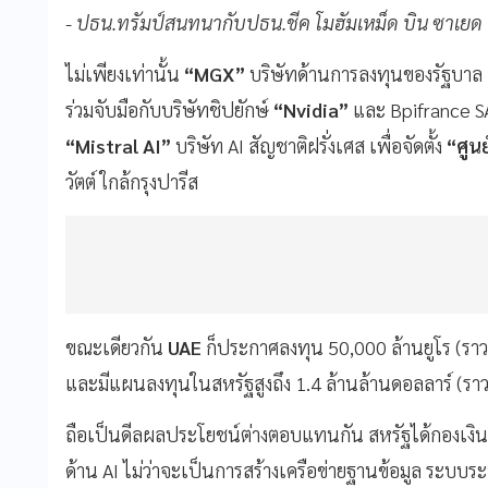
- ปธน.ทรัมป์สนทนากับปธน.ชีค โมฮัมเหม็ด บิน ซาเยด อั
ไม่เพียงเท่านั้น
“MGX”
บริษัทด้านการลงทุนของรัฐบาล
ร่วมจับมือกับบริษัทชิปยักษ์
“Nvidia”
และ Bpifrance SA
“Mistral AI”
บริษัท AI สัญชาติฝรั่งเศส เพื่อจัดตั้ง
“ศูนย
วัตต์ ใกล้กรุงปารีส
ขณะเดียวกัน
UAE
ก็ประกาศลงทุน 50,000 ล้านยูโร (ราว 
และมีแผนลงทุนในสหรัฐสูงถึง 1.4 ล้านล้านดอลลาร์ (ราว
ถือเป็นดีลผลประโยชน์ต่างตอบแทนกัน สหรัฐได้กองเ
ด้าน AI ไม่ว่าจะเป็นการสร้างเครือข่ายฐานข้อมูล ระบบ