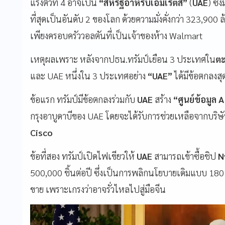
แรงตัวที่ 4 อาจเป็น
“สหรัฐอาหรับเอมิเรตส์”
(
UAE
) ซึ่
ที่สุดเป็นอันดับ 2 ของโลก ด้วยความมั่งคั่งกว่า 323,90
เพียงครอบครัววอลตันที่เป็นเจ้าของห้าง Walmart
เหตุผลเพราะ หลังจากปธน.ทรัมป์เยือน 3 ประเทศใน
ตะ
และ UAE หนึ่งใน 3 ประเทศอย่าง
“UAE”
ได้มีข้อตกลงสุ
ข้อแรก ทรัมป์มีข้อตกลงร่วมกับ
UAE
สร้าง
“ศูนย์ข้อมูล 
กรุงอาบูดาบีของ UAE โดยจะได้รับการช่วยเหลือจากบริ
Cisco
ข้อที่สอง ทรัมป์เปิดไฟเขียวให้
UAE
สามารถเข้าซื้อชิป
N
500,000 ชิ้นต่อปี ซึ่งเป็นการพลิกนโยบายเดิมแบบ 180
ขาย เพราะเกรงว่าอาจรั่วไหลไปสู่มือจีน