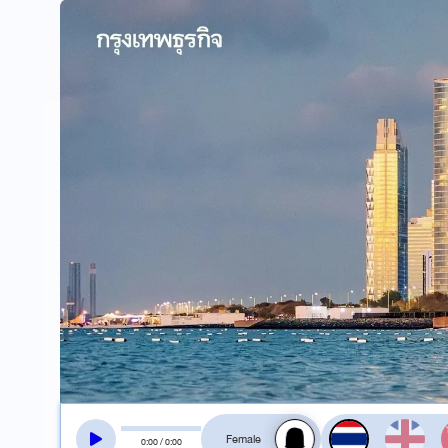
สลับเสียงอ่าน
0
:
00
/
0
:
00