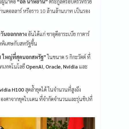
งมีผู้นำคือ
“อัล นาห์ยาน”
ตระกูลครอบครัวที่รวย
0 ล้านดอลลาร์ หรือราว 10 ล้านล้านบาท เป็นรอง
วันออกกลาง
อันได้แก่ ซาอุดีอาระเบีย กาตาร์
ดพิเศษกับสหรัฐขึ้น
AI ใหญ่ที่สุดนอกสหรัฐ”
ในขนาด 5 กิกะวัตต์ ที่
ษัทเทคโนโลยี
OpenAI
,
Oracle
,
Nvidia
และ
vidia H100
สุดล้ำยุคได้ ในจำนวนที่สูงถึง
 องศาจากยุคไบเดน ที่จำกัดจำนวนและรุ่นชิปที่