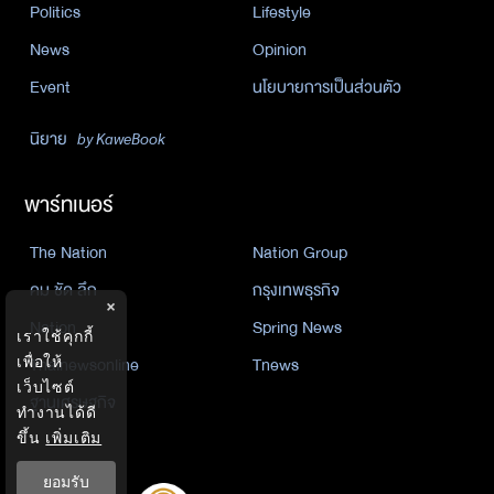
Politics
Lifestyle
News
Opinion
Event
นโยบายการเป็นส่วนตัว
นิยาย
by KaweBook
พาร์ทเนอร์
The Nation
Nation Group
คม ชัด ลึก
กรุงเทพธุรกิจ
×
Nation
Spring News
เราใช้คุกกี้
เพื่อให้
Thainewsonline
Tnews
เว็บไซต์
ฐานเศรษฐกิจ
ทำงานได้ดี
ขึ้น
เพิ่มเติม
ยอมรับ