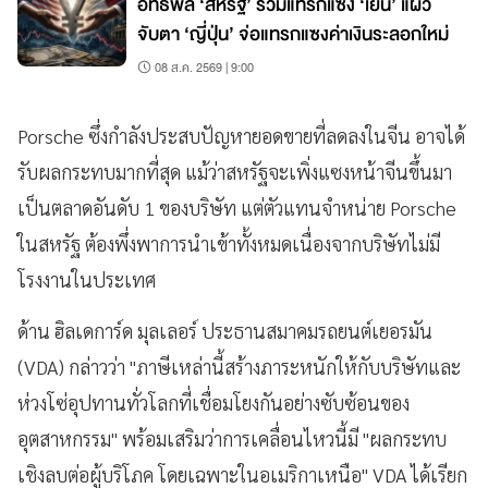
อิทธิพล ‘สหรัฐ’ ร่วมแทรกแซง ‘เยน’ แผ่ว
จับตา ‘ญี่ปุ่น’ จ่อแทรกแซงค่าเงินระลอกใหม่
08 ส.ค. 2569 | 9:00
Porsche ซึ่งกำลังประสบปัญหายอดขายที่ลดลงในจีน อาจได้
รับผลกระทบมากที่สุด แม้ว่าสหรัฐจะเพิ่งแซงหน้าจีนขึ้นมา
เป็นตลาดอันดับ 1 ของบริษัท แต่ตัวแทนจำหน่าย Porsche
ในสหรัฐ ต้องพึ่งพาการนำเข้าทั้งหมดเนื่องจากบริษัทไม่มี
โรงงานในประเทศ
ด้าน ฮิลเดการ์ด มุลเลอร์ ประธานสมาคมรถยนต์เยอรมัน
(VDA) กล่าวว่า "ภาษีเหล่านี้สร้างภาระหนักให้กับบริษัทและ
ห่วงโซ่อุปทานทั่วโลกที่เชื่อมโยงกันอย่างซับซ้อนของ
อุตสาหกรรม" พร้อมเสริมว่าการเคลื่อนไหวนี้มี "ผลกระทบ
เชิงลบต่อผู้บริโภค โดยเฉพาะในอเมริกาเหนือ" VDA ได้เรียก