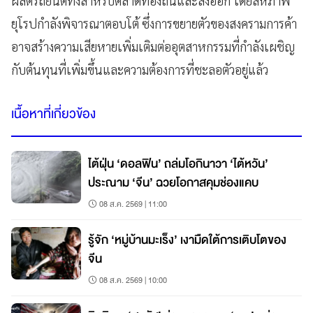
ผลิตรถยนต์ทั้งสำหรับตลาดท้องถิ่นและส่งออก โดยสหภาพ
ยุโรปกำลังพิจารณาตอบโต้ ซึ่งการขยายตัวของสงครามการค้า
อาจสร้างความเสียหายเพิ่มเติมต่ออุตสาหกรรมที่กำลังเผชิญ
กับต้นทุนที่เพิ่มขึ้นและความต้องการที่ชะลอตัวอยู่แล้ว
เนื้อหาที่เกี่ยวข้อง
ไต้ฝุ่น ‘ดอลฟิน’ ถล่มโอกินาวา ‘ไต้หวัน’
ประณาม ‘จีน’ ฉวยโอกาสคุมช่องแคบ
08 ส.ค. 2569 | 11:00
รู้จัก ‘หมู่บ้านมะเร็ง’ เงามืดใต้การเติบโตของ
จีน
08 ส.ค. 2569 | 10:00