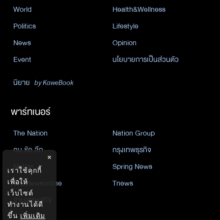
World
Health&Wellness
Politics
Lifestyle
News
Opinion
Event
นโยบายการเป็นส่วนตัว
นิยาย
by KaweBook
พาร์ทเนอร์
The Nation
Nation Group
คม ชัด ลึก
กรุงเทพธุรกิจ
×
Nation
Spring News
เราใช้คุกกี้
เพื่อให้
Thainewsonline
Tnews
เว็บไซต์
ฐานเศรษฐกิจ
ทำงานได้ดี
ขึ้น
เพิ่มเติม