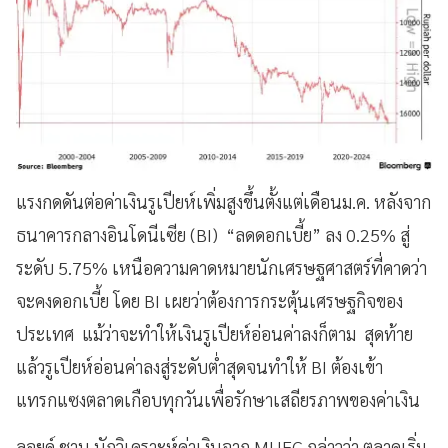
แรงกดดันต่อค่าเงินรูเปียห์เพิ่มสูงขึ้นตั้งแต่เดือนม.ค. หลังจาก
ธนาคารกลางอินโดนีเซีย (BI) “ลดดอกเบี้ย” ลง 0.25% สู่
ระดับ 5.75% เหนือความคาดหมายนักเศรษฐศาสตร์ที่คาดว่า
จะคงดอกเบี้ย โดย BI เผยว่าต้องการกระตุ้นเศรษฐกิจของ
ประเทศ แม้ว่าจะทำให้เงินรูเปียห์อ่อนค่าลงก็ตาม สุดท้าย
แล้วรูเปียห์อ่อนค่าลงสู่ระดับต่ำสุดจนทำให้ BI ต้องเข้า
แทรกแซงตลาดเกือบทุกวันเพื่อรักษาเสถียรภาพของค่าเงิน
ลอยด์ ชาน นักวิเคราะห์ค่าเงินจาก MUFG กล่าวว่า ตลาดเริ่ม