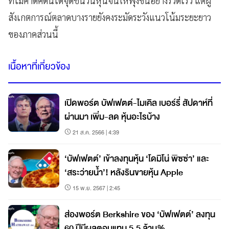
ที่ไม่คาดคิดนี้ได้จุดชนวนหุ้นจีนให้พุ่งขึ้นอย่างรวดเร็ว แต่ผู้
สังเกตการณ์ตลาดบางรายยังคงระมัดระวังแนวโน้มระยะยาว
ของภาคส่วนนี้
เนื้อหาที่เกี่ยวข้อง
เปิดพอร์ต บัฟเฟตต์-ไมเคิล เบอร์รี่ สัปดาห์ที่
ผ่านมา เพิ่ม-ลด หุ้นอะไรบ้าง
21 ส.ค. 2566 | 4:39
‘บัฟเฟตต์’ เข้าลงทุนหุ้น ‘โดมิโน่ พิซซ่า’ และ
‘สระว่ายน้ำ’! หลังรินขายหุ้น Apple
15 พ.ย. 2567 | 2:45
ส่องพอร์ต Berkshire ของ ‘บัฟเฟตต์’ ลงทุน
60 ปีมีผลตอบแทน 5.5 ล้าน%