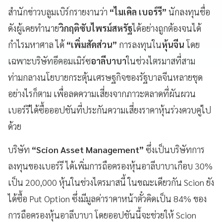
สำนักข่าวบลูมเบิร์กรายงานว่า
“ไมเคิล เบอร์รี”
นักลงทุนชื่อ
ดังผู้เคยทำนาย
วิกฤติซับไพรม์สหรัฐ
ได้อย่างถูกต้องจนได้
กำไรมหาศาล ได้
“เพิ่มสัดส่วน”
การลงทุนใน
หุ้นจีน
โดย
เฉพาะบริษัทอีคอมเมิร์ซ
อาลีบาบา
ในช่วงไตรมาสที่สาม
ท่ามกลางนโยบายกระตุ้นเศรษฐกิจของรัฐบาลจีนหลายชุด
อย่างไรก็ตาม เพื่อลดความเสี่ยงจากภาวะตลาดที่ผันผวน
เบอร์รีได้ซื้อออปชันที่ประกันความเสี่ยงราคาหุ้นร่วงควบคู่ไป
ด้วย
บริษัท
“Scion Asset Management”
ซึ่งเป็นบริษัทการ
ลงทุนของเบอร์รี ได้เพิ่มการถือครองหุ้นอาลีบาบาเกือบ 30%
เป็น 200,000 หุ้นในช่วงไตรมาสนี้ ในขณะเดียวกัน Scion ยัง
ได้ซื้อ Put Option ซึ่งมีมูลค่าราคาหน้าตั๋วคิดเป็น 84% ของ
การถือครองหุ้นอาลีบาบา โดยออปชันนี้จะช่วยให้ Scion