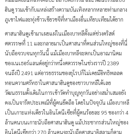
ฮินดู รวมเข้ากับแหล่งสร้างความบันเทิงหลากหลายท่ามกลาง
ภูเขาไฟและทุ่งข้าวเขียวขจีที่หาเมืองอื่นเทียบเทียมได้ยาก
ศาสนาฮินดูเข้ามาเผยแผ่ในเมืองบาหลีตั้งแต่ช่วงคริสต์
ศตวรรษที่ 11 และกลายมาเป็นศาสนาที่คนส่วนใหญ่ของที่นี่
นับถือจวบจนทุกวันนี้ แม้เมืองบาหลีจะตกเป็นอาณานิคม
ของเนเธอร์แลนด์อยู่กว่าหนึ่งศตวรรษในช่วงราวปี 2389
จนถึงปี 2491 แต่อารยธรรมของยุโรปก็ไม่เคยมีอิทธิพลลด
ทอนความศรัทธาในศาสนาฮินดูของชาวบาหลีได้เลย
วัฒนธรรมดั้งเดิมในการเข้าวัดทำบุญทุกวันอย่างสม่ำเสมอยัง
คงเป็นจารีตประเพณีที่ผู้คนยึดถือ โดยในปัจจุบัน เมืองบาหลี
เป็นเกาะแห่งเดียวในอินโดนีเซียที่ผู้คนร้อยละ 95 ของกว่า 4
ล้านคนบนเกาะนับถือศาสนาฮินดู แม้ประชากรส่วนใหญ่ของ
อินโดนีเซียกว่า 270 ล้านคนจะนับถือศาสนาอิสลามก็ตาม