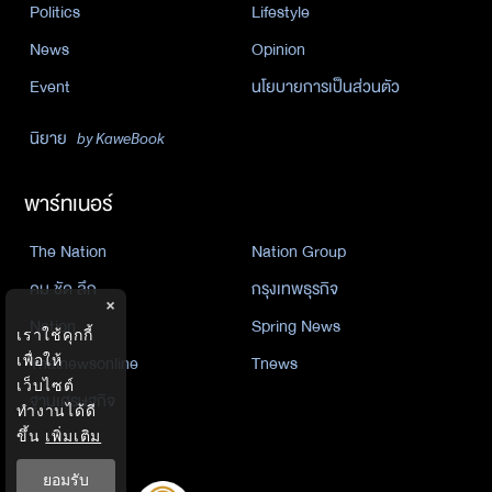
Politics
Lifestyle
News
Opinion
Event
นโยบายการเป็นส่วนตัว
นิยาย
by KaweBook
พาร์ทเนอร์
The Nation
Nation Group
คม ชัด ลึก
กรุงเทพธุรกิจ
×
Nation
Spring News
เราใช้คุกกี้
Thainewsonline
Tnews
เพื่อให้
เว็บไซต์
ฐานเศรษฐกิจ
ทำงานได้ดี
ขึ้น
เพิ่มเติม
ยอมรับ