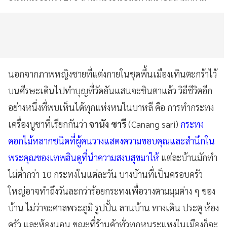
นอกจากภาพหญิงชายที่แต่งกายในชุดพื้นเมืองเทินตะกร้าไว้
บนศีรษะเดินไปทำบุญที่วัดอันแสนจะชินตาแล้ว วิถีชีวิตอีก
อย่างหนึ่งที่พบเห็นได้ทุกแห่งหนในบาหลี คือ การทำกระทง
เครื่องบูชาที่เรียกกันว่า
จานัง ซารี
(Canang sari)
กระทง
ดอกไม้หลากชนิดที่ผู้คนวางแสดงความขอบคุณและสำนึกใน
พระคุณของเทพฮินดูที่นำความสงบสุขมาให้
แต่ละบ้านมักทำ
ไม่ต่ำกว่า 10 กระทงในแต่ละวัน บางบ้านที่เป็นครอบครัว
ใหญ่อาจทำถึงวันละกว่าร้อยกระทงเพื่อวางตามมุมต่าง ๆ ของ
บ้าน ไม่ว่าจะศาลพระภูมิ รูปปั้น ลานบ้าน ทางเดิน ประตู ห้อง
ครัว และห้องนอน ขณะที่ร้านค้าทั่วทุกหนระแหงในเมืองก็จะ