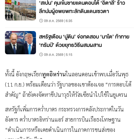
‘สเปน’ คุมเข้มชายแดนตอบโต้ ‘อิตาลี’ ร้าว
ลึกปมผู้อพยพทะลักดินแดนเซวตา
09 ส.ค. 2569 | 6:35
สหรัฐเตือน ‘ปูติน’ จ่อทดสอบ ‘นาโต’ ท้าทาย
‘ทรัมป์’ ด้วยยุทธวิธีผสมผสาน
09 ส.ค. 2569 | 5:15
ทั้งนี้ อังกฤษเรียก
ทูตอิหร่าน
ในลอนดอนเข้าพบเมื่อวันพุธ
(11 ก.ย.) พร้อมเตือนว่า รัฐบาลของเขาต้องเจอ “การตอบโต้
สำคัญ” ถ้ายังคงจัดหาขีปนาวุธให้รัสเซียนำไปใช้ในยูเครน
สหรัฐก็เพิ่มการคว่ำบาตร กระทรวงการคลังประกาศในวัน
อังคาร คว่ำบาตรอิหร่านแอร์ สายการบินเรือธงโทษฐาน
“ดำเนินการหรือเคยดำเนินการในภาคการขนส่งของ