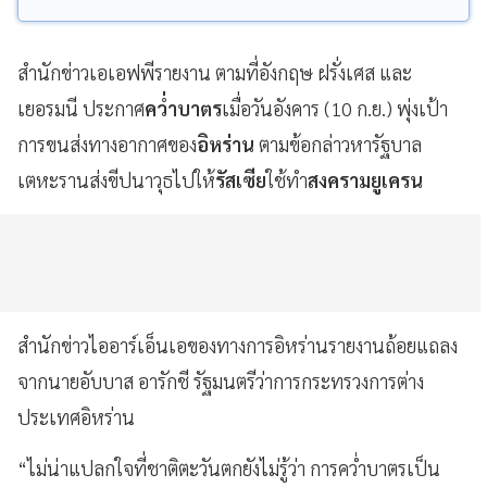
สำนักข่าวเอเอฟพีรายงาน ตามที่อังกฤษ ฝรั่งเศส และ
เยอรมนี ประกาศ
คว่ำบาตร
เมื่อวันอังคาร (10 ก.ย.) พุ่งเป้า
การขนส่งทางอากาศของ
อิหร่าน
ตามข้อกล่าวหารัฐบาล
เตหะรานส่งขีปนาวุธไปให้
รัสเซีย
ใช้ทำ
สงครามยูเครน
สำนักข่าวไออาร์เอ็นเอของทางการอิหร่านรายงานถ้อยแถลง
จากนายอับบาส อารักชี รัฐมนตรีว่าการกระทรวงการต่าง
ประเทศอิหร่าน
“ไม่น่าแปลกใจที่ชาติตะวันตกยังไม่รู้ว่า การคว่ำบาตรเป็น