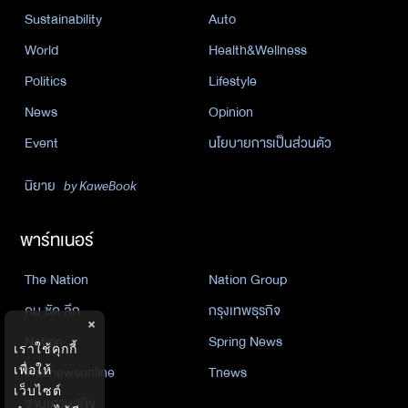
Sustainability
Auto
World
Health&Wellness
Politics
Lifestyle
News
Opinion
Event
นโยบายการเป็นส่วนตัว
นิยาย
by KaweBook
พาร์ทเนอร์
The Nation
Nation Group
คม ชัด ลึก
กรุงเทพธุรกิจ
×
Nation
Spring News
เราใช้คุกกี้
เพื่อให้
Thainewsonline
Tnews
เว็บไซต์
ฐานเศรษฐกิจ