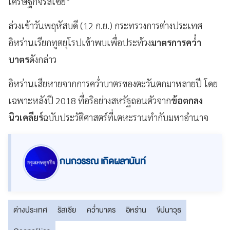
เศรษฐกิจรัสเซีย”
ล่วงเข้าวันพฤหัสบดี (12 ก.ย.) กระทรวงการต่างประเทศ
อิหร่านเรียกทูตยุโรปเข้าพบเพื่อประท้วง
มาตรการคว่ำ
บาตร
ดังกล่าว
อิหร่านเสียหายจากการคว่ำบาตรของตะวันตกมาหลายปี โดย
เฉพาะหลังปี 2018 ที่อริอย่างสหรัฐถอนตัวจาก
ข้อตกลง
นิวเคลียร์
ฉบับประวัติศาสตร์ที่เตหะรานทำกับมหาอำนาจ
กนกวรรณ เกิดผลานันท์
ต่างประเทศ
รัสเซีย
คว่ำบาตร
อิหร่าน
ขีปนาวุธ