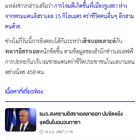
แหล่งข่าวกล่าวเสริมว่า
การโจมตีเกิดขึ้นที่เมืองจูเอยา ห่าง
จากพรมแดนอิสราเอล 15 กิโลเมตร คร่าชีวิตคนอื่นๆ อีกสาม
คนด้วย
ช่วงไม่กี่วันนี้การยิงตอบโต้กันระหว่าง
ฮิซบอลเลาะห์
กับ
ทหารอิสราเอล
หนักข้อขึ้น ตามข้อมูลของสำนักข่าวเอเอฟพี
การปะทะกันบริเวณชายแดนคร่าชีวิตประชาชนในเลบานอน
อย่างน้อย 458 คน
เนื้อหาที่เกี่ยวข้อง
รมว.สงครามอิสราเอลลาออก ปมขัดแย้ง
จุดยืนในฉนวนกาซา
10 มิ.ย. 2567 | 1:15