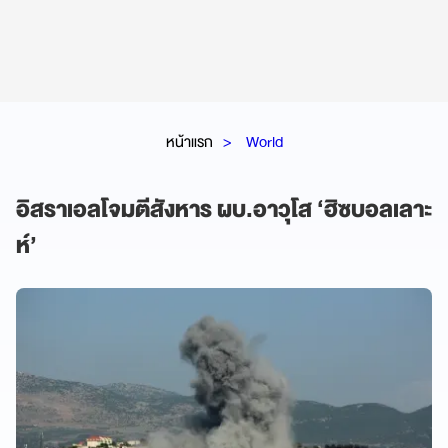
หน้าแรก
World
อิสราเอลโจมตีสังหาร ผบ.อาวุโส ‘ฮิซบอลเลาะ
ห์’