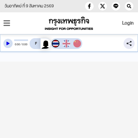
วันอาทิตย์ ที่ 9 สิงหาคม 2569
Login
สลับเสียงอ่าน
0
:
00
/
0
:
00