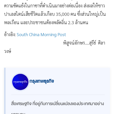
ความขัดแย้งในกาซาที่ดำเนินมาอย่างต่อเนื่อง ส่งผลให้ชาว
ปาเลสไตน์เสียชีวิตแล้วเกือบ 35,000 คน ซึ่งส่วนใหญ่เป็น
พลเรือน และประชาชนต้องพลัดถิ่น 2.3 ล้านคน
อ้างอิง:
South China Morning Post
พิสูจน์อักษร....สุรีย์ ศิลา
วงษ์
กรุงเทพธุรกิจ
สื่อเศรษฐกิจ ที่อยู่กับการเปลี่ยนแปลงของประเทศมาอย่าง