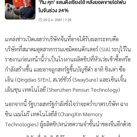
’ทิม คุก’ แลนดิ้งเซี่ยงไฮ้ หลังยอดขายไอโฟน
ในจีนร่วง 24%
20 มี.ค. 2567 | 7:29
แหล่งข่าวเปิดเผยว่าบริษัทจีนที่อาจได้รับผลกระทบคือ
บริษัทที่สมาคมอุตสาหกรรมเซมิคอนดักเตอร์ (SIA) ระบุไว้ใน
รายงานก่อนหน้านี้ว่าเป็นโรงงานผลิตชิปที่หัวเว่ยเข้าซื้อหรือ
กำลังสร้างขึ้น และอาจถูกสหรัฐขึ้นบัญชีดำ อาทิ ชิงเต่า ซือ
เอิน (Qingdao Si'En), สเวย์ชัวร์ (SwaySure) และเซินเจิ้น
เผินซุน เทคโนโลยี (Shenzhen Pensun Technology)
นอกจากนี้ รัฐบาลสหรัฐกำลังชั่งใจว่าจะคว่ำบาตรบริษัท ฉาง
ซิน เมมโมรี เทคโนโลยีส์ (ChangXin Memory
Technologies) ผู้ผลิตชิปหน่วยความจำชั้นนำของจีนอีกด้วย