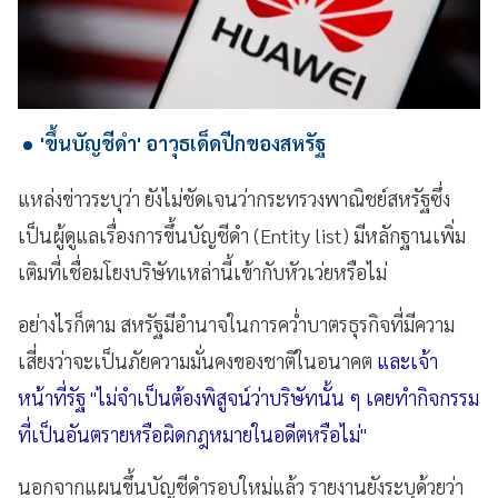
'ขึ้นบัญชีดำ' อาวุธเด็ดปีกของสหรัฐ
แหล่งข่าวระบุว่า ยังไม่ชัดเจนว่ากระทรวงพาณิชย์สหรัฐซึ่ง
เป็นผู้ดูแลเรื่องการขึ้นบัญชีดำ (Entity list) มีหลักฐานเพิ่ม
เติมที่เชื่อมโยงบริษัทเหล่านี้เข้ากับหัวเว่ยหรือไม่
อย่างไรก็ตาม สหรัฐมีอำนาจในการคว่ำบาตรธุรกิจที่มีความ
เสี่ยงว่าจะเป็นภัยความมั่นคงของชาติในอนาคต
และเจ้า
หน้าที่รัฐ "ไม่จำเป็นต้องพิสูจน์ว่าบริษัทนั้น ๆ เคยทำกิจกรรม
ที่เป็นอันตรายหรือผิดกฎหมายในอดีตหรือไม่"
นอกจากแผนขึ้นบัญชีดำรอบใหม่แล้ว รายงานยังระบุด้วยว่า