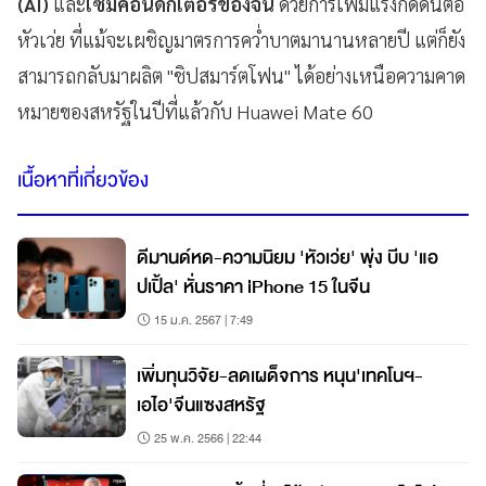
(AI)
และ
เซมิคอนดักเตอร์ของจีน
ด้วยการเพิ่มแรงกดดันต่อ
หัวเว่ย ที่แม้จะเผชิญมาตรการคว่ำบาตมานานหลายปี แต่ก็ยัง
สามารถกลับมาผลิต "ชิปสมาร์ตโฟน" ได้อย่างเหนือความคาด
หมายของสหรัฐในปีที่แล้วกับ Huawei Mate 60
เนื้อหาที่เกี่ยวข้อง
ดีมานด์หด-ความนิยม 'หัวเว่ย' พุ่ง บีบ 'แอ
ปเปิ้ล' หั่นราคา iPhone 15 ในจีน
15 ม.ค. 2567 | 7:49
เพิ่มทุนวิจัย-ลดเผด็จการ หนุน'เทคโนฯ-
เอไอ'จีนแซงสหรัฐ
25 พ.ค. 2566 | 22:44