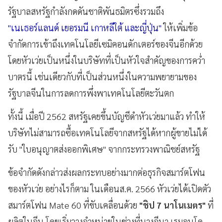
รัฐบาลสหรัฐกำลังกดดันชาติพันธมิตรซึ่งรวมถึง
"เนเธอร์แลนด์ เยอรมนี เกาหลีใต้ และญี่ปุ่น"
ให้เพิ่มข้อ
จำกัดการเข้าถึงเทคโนโลยีเซมิคอนดักเตอร์ของจีนอีกด้วย
โดยหัวเว่ยเป็นหนึ่งในบริษัทที่เป็นหัวใจสำคัญของการคว่ำ
บาตรนี้ เช่นเดียวกับที่เป็นส่วนหนึ่งในความพยายามของ
รัฐบาลจีนในการลดการพึ่งพาเทคโนโลยีตะวันตก
ทั้งนี้ เมื่อปี 2562 สหรัฐเคยขึ้นบัญชีดำหัวเว่ยมาแล้ว ทำให้
บริษัทไม่สามารถซื้อเทคโนโลยีจากสหรัฐได้หากผู้ขายไม่ได้
รับ "ใบอนุญาตส่งออกพิเศษ" จากกระทรวงพาณิชย์สหรัฐ
ข้อจำกัดดังกล่าวส่งผลกระทบอย่างมากต่อธุรกิจสมาร์ตโฟน
ของหัวเว่ย อย่างไรก็ตาม ในเดือนส.ค. 2566 หัวเว่ยได้เปิดตัว
สมาร์ตโฟน Mate 60 ที่ขับเคลื่อนด้วย
"ชิป 7 นาโนเมตร"
ที่
ผลิตในจีน โดยเริ่มวางจำหน่ายในช่วงที่นางจีนา เรมอนโด