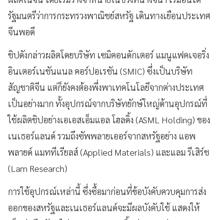
รัฐมนตรีว่าการกระทรวงพาณิชย์สหรัฐ เดินทางเยือนประเทศ
จีนพอดี
ชิปดังกล่าวผลิตโดยบริษัท เซมิคอนดักเตอร์ แมนูแฟคเจอริ่ง
อินเตอร์เนชันแนล คอร์ปอเรชัน (SMIC) ซึ่งเป็นบริษัท
สัญชาติจีน แต่ก็ยังคงต้องพึ่งพาเทคโนโลยีจากต่างประเทศ
เป็นอย่างมาก ทั้งอุปกรณ์จากบริษัทยักษ์ใหญ่ด้านอุปกรณ์ที่
ใช้ผลิตชิปอย่างเอเอสเอ็มแอล โฮลดิ้ง (ASML Holding) ของ
เนเธอร์แลนด์ รวมถึงซัพพลายเออร์จากสหรัฐอย่าง แอพ
พลายด์ แมททีเรียลส์ (Applied Materials) และแลม รีเสิร์ช
(Lam Research)
การใช้อุปกรณ์เหล่านี้ ซึ่งซื้อมาก่อนที่ข้อบังคับควบคุมการส่ง
ออกของสหรัฐและเนเธอร์แลนด์จะมีผลบังคับใช้ แสดงให้