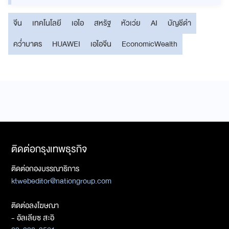
จีน
เทคโนโลยี
เอไอ
สหรัฐ
หัวเว่ย
AI
บัญชีดำ
คว่ำบาตร
HUAWEI
เอไอจีน
EconomicWealth
ติดต่อกรุงเทพธุรกิจ
ติดต่อกองบรรณาธิการ
ktwebeditor@nationgroup.com
ติดต่อลงโฆษณา
- อัลเลียซ สะอิ