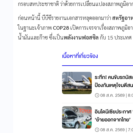
กรอบสหประชาชาติ ว่าด้วยการเปลี่ยนแปลงสภาพภูมิอากาศ
ก่อนหน้านี้ บีบีซีรายงานเอกสารหลุดออกมาว่า
สหรัฐอาห
ในฐานะเจ้าภาพ
COP28
เปิดการเจรจาเรื่องสภาพภูมิ
น้ำมันและก๊าซ ซึ่งเป็น
พลังงานฟอสซิล
กับ 15 ประเทศ อ
เนื้อหาที่เกี่ยวข้อง
ระทึก! คนขับรถบัส
ป้องกันเหตุโจมตีส
08 ส.ค. 2569 | 8:
อินโดนีเซียประกาศ
‘ย้ายออกจากไทย’
08 ส.ค. 2569 | 7: