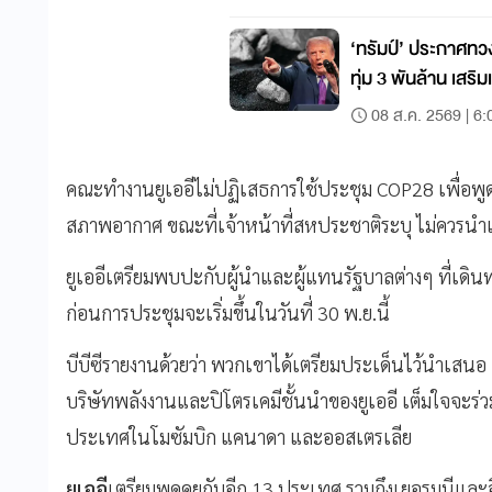
‘ทรัมป์’ ประกาศทว
ทุ่ม 3 พันล้าน เสร
08 ส.ค. 2569 | 6:
คณะทำงานยูเออีไม่ปฏิเสธการใช้ประชุม COP28 เพื่อพู
สภาพอากาศ ขณะที่เจ้าหน้าที่สหประชาติระบุ ไม่ควรนำ
ยูเออีเตรียมพบปะกับผู้นำและผู้แทนรัฐบาลต่างๆ ที่เดิ
ก่อนการประชุมจะเริ่มขึ้นในวันที่ 30 พ.ย.นี้
บีบีซีรายงานด้วยว่า พวกเขาได้เตรียมประเด็นไว้นำเสนอ
บริษัทพลังงานและปิโตรเคมีชั้นนำของยูเออี เต็มใจจะร
ประเทศในโมซัมบิก แคนาดา และออสเตรเลีย
ยูเออี
เตรียมพูดคุยกับอีก 13 ประเทศ รวมถึงเยอรมนีและอี