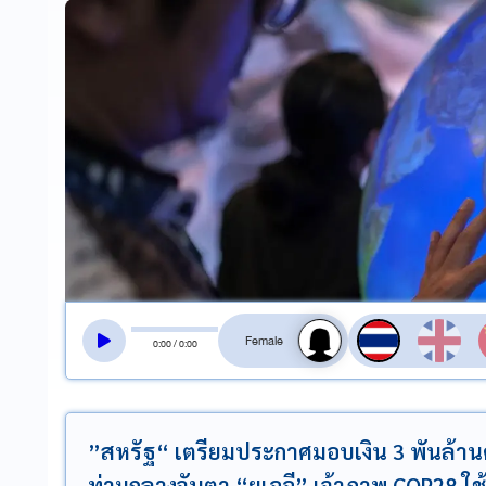
สลับเสียงอ่าน
0
:
00
/
0
:
00
”สหรัฐ“ เตรียมประกาศมอบเงิน 3 พันล้านด
ท่ามกลางจับตา “ยูเออี” เจ้าภาพ COP28 ใช