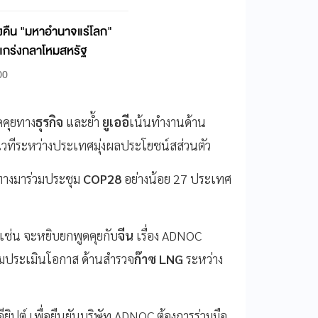
งคืน "มหาอำนาจแร่โลก"
ิมแกร่งกลาโหมสหรัฐ
00
ดคุยทาง
ธุรกิจ
และย้ำ
ยูเออี
เน้นทำงานด้าน
เวทีระหว่างประเทศมุ่งผลประโยชน์สส่วนตัว
นทางมาร่วมประชุม
COP28
อย่างน้อย 27 ประเทศ
 เช่น จะหยิบยกพูดคุยกับ
จีน
เรื่อง ADNOC
่วมประเมินโอกาส ด้านสำรวจ
ก๊าซ LNG
ระหว่าง
ยิปต์ เพื่อยืนยันบริษัท ADNOC ต้องการร่วมมือ