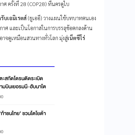
 ครั้งที่ 28 (COP28) ที่นครดูไบ
รับเอมิเรตส์
(ยูเออี) วางแผนใช้บทบาทตนเอง
อากาศ และเป็นโอกาสในการบรรลุข้อตกลงด้าน
าจดูเหมือนสวนทางทั่วโลก มุ่งสู่
เน็ตซีโร่
เตะสกัดโดรนติดระเบิด
นามบินเยอรมนี-ฮับนาโต
00
 ‘ท้าชนไทย’ ชวนโตโยต้า
00