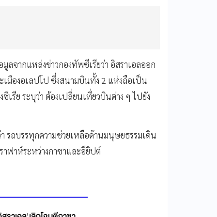
อมูลจากแหล่งข่าวกองทัพซีเรียว่า อิสราเอลออก
มืองอเลปโป ซึ่งสนามบินทั้ง 2 แห่งถือเป็น
ย ระบุว่า ต้องเปลี่ยนเที่ยวบินต่าง ๆ ไปยัง
่า รถบรรทุกความช่วยเหลือด้านมนุษยธรรมเดิน
ดนราฟาห์ระหว่างกาซาและอียิปต์
อิสราเอล'เลิกโจมตีกาซา