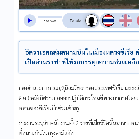
สลับเสียงอ่าน
0
:
00
/
0
:
00
อิสราเอลถล่มสนามบินในเมืองหลวงซีเรีย ส่งผล
เปิดด่านราฟาห์ให้รถบรรทุกความช่วยเหลือเ
กองอำนวยการกรมอุตุนิยมวิทยาของประเทศ
ซีเรีย
แถลงว่
ต.ค.) หลัง
อิสราเอล
ออกปฏิบัติการ
โจมตีทางอากาศ
โดยเ
หลวงของซีเรียเมื่อช่วงเช้าตรู่
รายงานระบุว่า พนักงานทั้ง 2 รายที่เสียชีวิตนั้นมาจาก
ที่สนามบินในกรุงดามัสกัส