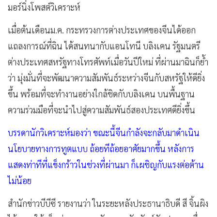
มอร์นิ่งโพสต์วิเคราะห์
เมื่อต้นเดือนม.ค. กระทรวงการต่างประเทศของจีนได้ออก
แถลงการณ์ที่ฉิน ได้สนทนากับแอนโทนี บลิงเคน รัฐมนตรี
ต่างประเทศสหรัฐทางโทรศัพท์เมื่อวันปีใหม่ ที่ผ่านมาฉินก็ย้ำ
ว่า มุ่งมั่นที่จะพัฒนาความสัมพันธ์ระหว่างจีนกับสหรัฐให้ดียิ่ง
ขึ้น พร้อมที่จะทำงานอย่างใกล้ชิดกับบลิงเคน บนพื้นฐาน
ความร่วมมือที่จะนำไปสู่ความสัมพันธ์สองประเทศดียิ่งขึ้น
บรรดานักวิเคราะห์มองว่า ขณะนี้จีนกำลังจะกลับมาดำเนิน
นโยบายทางการทูตแบบ ถ้อยทีถ้อยอาศัยมากขึ้น หลังการ
แสดงท่าทีที่แข็งกร้าวในช่วงที่ผ่านมา ก็เผชิญกับแรงต่อต้าน
ไม่น้อย
สำนักข่าวบีบีซี รายงานว่า ในระยะหลังประธานาธิบดี สี จิ้นผิง