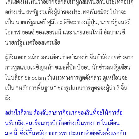
ได้แสดงให้เห็นว่าอยากจะกลับมาผูกสัมพันธ์กับประเทศอื่นๆ
อย่างเช่น สหรัฐ รวมทั้งผู้นำของประเทศพันธมิตร ไม่ว่าจะ
เป็น นายกรัฐมนตรี ฟูมิโอะ คิชิดะ ของญี่ปุ่น, นายกรัฐมนตรี
โอลาฟ ชอลซ์ ของเยอรมนี และ นายแอนโทนี อัลบาเนซี
นายกรัฐมนตรีออสเตรเลีย
ผู้สังเกตการณ์บางคนเตือนว่าอย่ามองว่า จีนกำลังถอยห่างจาก
การทูตแบบเผชิญหน้า ขณะที่บิล บิชอป นักข่าวสหรัฐเขียน
ในบล็อก Sinocism ว่าแนวทางการทูตดังกล่าว ดูเหมือนจะ
เป็น “หลักการพื้นฐาน” ของรูปแบบการทูตของผู้นำ สี จิ้น
ผิง
อย่างไรก็ตาม ต้องจับตาภารกิจแรกของฉินที่จะให้การต้อ
นรับบลิงเคนเยือนกรุงปักกิ่งอย่างเป็นทางการ ในเดือน
ม.ค.นี้ ซึ่งมีขึ้นหลังจากการพบปะแบบตัวต่อตัวครั้งแรกกับ