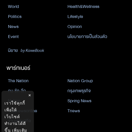
World
Health&Wellness
Politics
Lifestyle
News
Opinion
Event
นโยบายการเป็นส่วนตัว
นิยาย
by KaweBook
พาร์ทเนอร์
The Nation
Nation Group
คม ชัด ลึก
กรุงเทพธุรกิจ
×
Nation
Spring News
เราใช้คุกกี้
เพื่อให้
Thainewsonline
Tnews
เว็บไซต์
ฐานเศรษฐกิจ
ทำงานได้ดี
ขึ้น
เพิ่มเติม