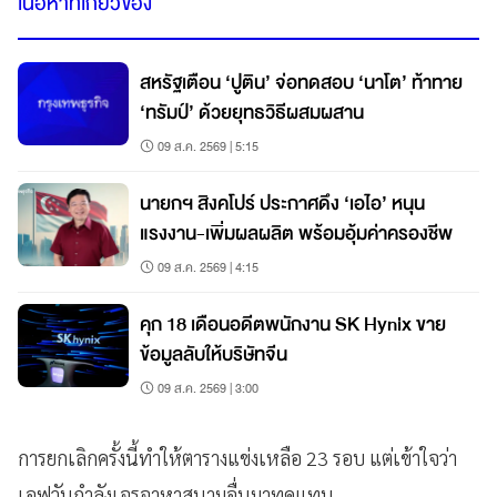
เนื้อหาที่เกี่ยวข้อง
สหรัฐเตือน ‘ปูติน’ จ่อทดสอบ ‘นาโต’ ท้าทาย
‘ทรัมป์’ ด้วยยุทธวิธีผสมผสาน
09 ส.ค. 2569 | 5:15
นายกฯ สิงคโปร์ ประกาศดึง ‘เอไอ’ หนุน
แรงงาน-เพิ่มผลผลิต พร้อมอุ้มค่าครองชีพ
09 ส.ค. 2569 | 4:15
คุก 18 เดือนอดีตพนักงาน SK Hynix ขาย
ข้อมูลลับให้บริษัทจีน
09 ส.ค. 2569 | 3:00
การยกเลิกครั้งนี้ทำให้ตารางแข่งเหลือ 23 รอบ แต่เข้าใจว่า
เอฟวันกำลังเจรจาหาสนามอื่นมาทดแทน