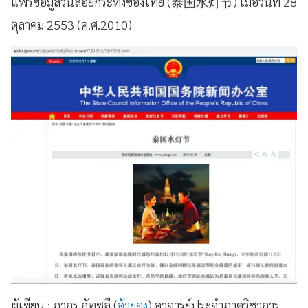
แพร่ข้อมูลวันลอยกระทงของไทย (泰国水灯节) เมื่อวันที่ 28
ตุลาคม 2553 (ค.ศ.2010)
ผู้เขียน : ภากร กัทชลี (
อ้ายจง
) อาจารย์ประจำภาควิชาการ