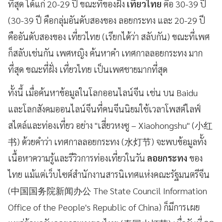
ที่สุด ได้แก่ 20-29 ปี ขณะที่ของฝั่ง
เที่ยวไทย
คือ 30-39 ปี
(30-39 ปี คือกลุ่มอันดับสองของ ลอยกระทง และ 20-29 ปี
คืออันดับสองของ เที่ยวไทย (เรียกได้ว่า สลับกัน) ขณะที่เพศ
ก็สลับเช่นกัน เพศหญิง ค้นหาคำ เทศกาลลอยกระทง มาก
ที่สุด ขณะที่ฝั่ง เที่ยวไทย เป็นเพศชายมากที่สุด
ทั้งนี้ เมื่อค้นหาข้อมูลในโลกออนไลน์จีน เช่น บน Baidu
และโลกสังคมออนไลน์จีนที่คนจีนนิยมใช้เวลาโพสต์ไลฟ์
สไตล์และท่องเที่ยว อย่าง "เสี่ยวหงซู – Xiaohongshu" (小红
书) ด้วยคำว่า เทศกาลลอยกระทง (水灯节) จะพบข้อมูลทั้ง
เนื้อหาความรู้และรีวิวการท่องเที่ยวในวัน
ลอยกระทง
ของ
ไทย แม้แต่เว็บไซต์สำนักงานสารนิเทศแห่งคณะรัฐมนตรีจีน
(中国国务院新闻办公 The State Council Information
Office of the People's Republic of China) ก็มีการเผย