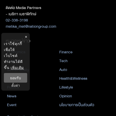
ติดต่อ Media Partners
- เมธิกา เมธาพิทักษ์
02-338-3198
metika_met@nationgroup.com
×
หมวดหมู่ข่าว
เราใช้คุกกี้
เพื่อให้
Economics
Finance
เว็บไซต์
Business
Tech
ทำงานได้ดี
ขึ้น
เพิ่มเติม
Sustainability
Auto
World
Health&Wellness
ยอมรับ
ตั้งค่า
Politics
Lifestyle
News
Opinion
Event
นโยบายการเป็นส่วนตัว