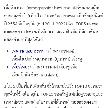
เมื่อพิจารณา Demographic ประชากรศาสตร์ของกลุ่มผู้คน
หาข้อมูลคำว่า "เที่ยวไทย" และ "ลอยกระทง" เก็บข้อมูลตั้งแต่
ปี 2554 ถึงปัจจุบัน (ค.ศ.2011-2022) โดย TOP5 มณฑล
และเขตการปกครองที่เทียบเท่ามณฑลในจีน ที่มีการค้นหา
แต่ละคำมากที่สุด ได้แก่
เทศกาลลอยกระทง
: กว่างตง (กวางตง)
เซี่ยงไฮ้ ปักกิ่ง หยุนหนาน (ยูนนาน) เจียงซู
เที่ยวไทย
: กว่างตง (กวางตง) เจียงซู เจ้อ
เจียง ปักกิ่ง ซื่อชวน (เสฉวน)
3 ใน 5 เป็นพื้นที่เดียวกัน ซึ่งถ้าขยายไปถึง TOP10 จะพบว่า
ทุกพื้นที่ข้างต้น อยู่ใน TOP10 ของทั้งคู่ แต่เมื่อดูช่วงอายุและ
เพศ "มีความแตกต่างกัน" กลุ่มที่ค้นหาคำ
ลอยกระทง
มาก