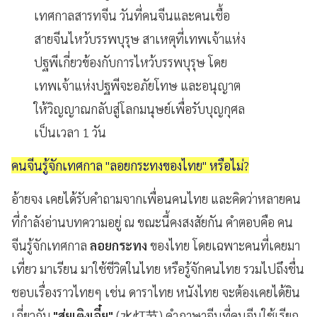
เทศกาลสารทจีน วันที่คนจีนและคนเชื้อ
สายจีนไหว้บรรพบุรุษ สาเหตุที่เทพเจ้าแห่ง
ปฐพีเกี่ยวข้องกับการไหว้บรรพบุรุษ โดย
เทพเจ้าแห่งปฐพีจะอภัยโทษ และอนุญาต
ให้วิญญาณกลับสู่โลกมนุษย์เพื่อรับบุญกุศล
เป็นเวลา 1 วัน
คนจีนรู้จักเทศกาล "ลอยกระทงของไทย" หรือไม่?
อ้ายจง เคยได้รับคำถามจากเพื่อนคนไทย และคิดว่าหลายคน
ที่กำลังอ่านบทความอยู่ ณ ขณะนี้คงสงสัยกัน คำตอบคือ คน
จีนรู้จักเทศกาล
ลอยกระทง
ของไทย โดยเฉพาะคนที่เคยมา
เที่ยว มาเรียน มาใช้ชีวิตในไทย หรือรู้จักคนไทย รวมไปถึงชื่น
ชอบเรื่องราวไทยๆ เช่น ดาราไทย หนังไทย จะต้องเคยได้ยิน
เกี่ยวกับ
"สุ่ยเติงเจี๋ย"
(水灯节) คำภาษาจีนที่คนจีนใช้เรียก