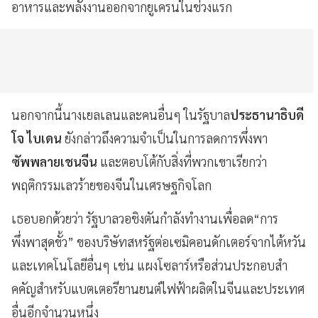
อาหารและพลังงานออกจากยูเครนในช่วงแรก
นอกจากนี้นางเยลเลนและคนอื่นๆ ในรัฐบาล
ประธานาธิบดี
โจ ไบเดน
ยังกล่าวถึงความจำเป็นในการลดการพึ่งพา
ซัพพลายเชนจีน
และตอบโต้กับสิ่งที่พวกเขาเรียกว่า
พฤติกรรมเลวร้ายของจีนในเศรษฐกิจโลก
เธอบอกด้วยว่า รัฐบาลวอชิงตันกำลังทำงานเพื่อลด“การ
พึ่งพาสุดขั้ว” ของบริษัทสหรัฐต่อเซมิคอนดักเตอร์จากไต้หวัน
และเทคโนโลยีอื่นๆ เช่น แผงโซลาร์หรือส่วนประกอบสำ
คคัญสำหรับแบตเตอรียานยนต์ไฟฟ้าผลิตในจีนและประเทศ
อื่นอีกจำนวนหนึ่ง