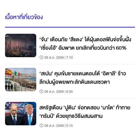
เนื้อหาที่เกี่ยวข้อง
‘จีน’ เตือนภัย ‘สีแดง’ ไต้ฝุ่นดอลฟินจ่อขึ้นฝั่ง
‘เซี่ยงไฮ้’ อัมพาต ยกเลิกเที่ยวบินกว่า 60%
09 ส.ค. 2569 | 7:10
‘สเปน’ คุมเข้มชายแดนตอบโต้ ‘อิตาลี’ ร้าว
ลึกปมผู้อพยพทะลักดินแดนเซวตา
09 ส.ค. 2569 | 6:35
สหรัฐเตือน ‘ปูติน’ จ่อทดสอบ ‘นาโต’ ท้าทาย
‘ทรัมป์’ ด้วยยุทธวิธีผสมผสาน
09 ส.ค. 2569 | 5:15