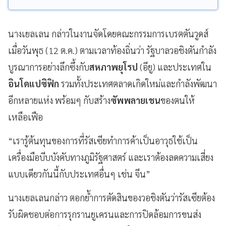
นางเยลเลน กล่าวในงานจัดโดยคณะกรรมการเบรตตันวูดส์
เมื่อวันพุธ (12 ต.ค.) ตามเวลาท้องถิ่นว่า รัฐบาลวอชิงตันกำลัง
บูรณาการอย่างลึกซึ้งกับ
สหภาพยุโรป
(อียู) และประเทศใน
อินโดแปซิฟิก
รวมทั้งประเทศตลาดเกิดใหม่และกำลังพัฒนา
อีกหลายแห่ง พร้อมๆ กับสร้าง
ซัพพลายเชน
ของตนให้
เหลือเฟือ
“เรารู้ต้นทุนของการที่รัสเซียทำการค้าเป็นอาวุธใช้เป็น
เครื่องมือบีบบังคับทางภูมิรัฐศาสตร์ และเราต้องลดความเสี่ยง
แบบเดียวกันนี้กับประเทศอื่นๆ เช่น จีน”
นางเยลเลนกล่าว ตอกย้ำการตัดสินของวอชิงตันว่ารัสเซียต้อง
รับผิดชอบต่อการรุกรานยูเครนและการปิดล้อมการขนส่ง