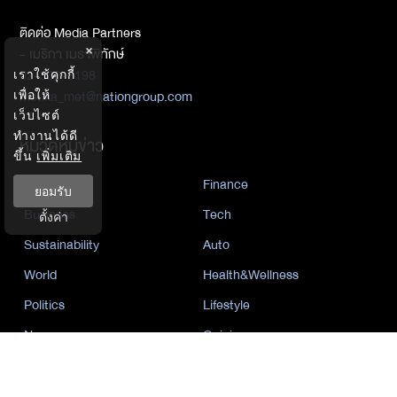
ติดต่อ Media Partners
×
- เมธิกา เมธาพิทักษ์
02-338-3198
เราใช้คุกกี้
metika_met@nationgroup.com
เพื่อให้
เว็บไซต์
ทำงานได้ดี
หมวดหมู่ข่าว
ขึ้น
เพิ่มเติม
Economics
Finance
ยอมรับ
Business
Tech
ตั้งค่า
Sustainability
Auto
World
Health&Wellness
Politics
Lifestyle
News
Opinion
Event
นโยบายการเป็นส่วนตัว