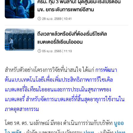
ครม. ทุ่ม 3 พันล้าน! ผุดศูนย์มะเร็งโปรตอน
มข. ยกระดับการแพทย์อีสาน
28 เม.ย. 2569 | 10:41
ถึงเวลาแล้วหรือยังที่ต้องเริ่มรีไซเคิล
แบตเตอรี่ลิเธียมไอออน
05 เม.ย. 2565 | 11:13
สำหรับตัวอย่างโครงการวิจัยที่น่าสนใจ ได้แก่
การพัฒนา
ต้นแบบเทคโนโลยีเพื่อเพิ่มประสิทธิภาพการรีไซเคิล
แบตเตอรี่ลิเทียมไอออนและการประเมินสุขภาพของ
แบตเตอรี่ สำหรับจัดการแบตเตอรี่ที่สิ้นสุดอายุการใช้งานใน
ภาคอุตสาหกรรม
โดย รศ. ดร. นงลักษณ์ มีทอง ดำเนินการร่วมกับบริษัท
นูออ
โว พลัส
จำกัด และสถาบันนวัตกรรม
ปตท.
บริษัท
ปตท.