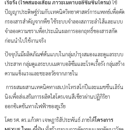
เรื้อรัง (โรคสมองเสื่อม ภาวะเมตาบอลิซึมซินโดรม)
ใช้
ปัญญาประดิษฐ์ร่วมกับเทคนิควิทยาศาสตร์การแพทย์เพื่อคัด
กรองสารสำคัญจากพืช ใช้ระบบจำลองสภาวะลำไส้และแบบ
จำลองความชราเพื่อประเมินผลการออกฤทธิ์ของสารสกัด
ก่อนนำไปใช้งานจริง
ปัจจุบันมีผลิตภัณฑ์ต้นแบบในกลุ่มบำรุงสมองและดูแลระบบ
ประสาท กลุ่มดูแลระบบเมตาบอลิซึมและโรคเรื้อรัง กลุ่มสร้าง
ความแข็งแรงและชะลอวัยจากภายใน
การผสมผสานเทคนิคทางสเปกโทรสโกปีและแมชชีนเลิร์น
นิงเพื่อส่งเสริมการผลิตไฮโดรเจนสีเขียวผ่านปฏิกิริยา
ออกซิเดชันทางไฟฟ้าของยูเรีย
โดย รศ. ดร.แก้วตา เจษฎาริสัประพันธ์ ภายใต้
โครงการ
NEXUS ไทย-ญี่ปุ่น
ที่สร้างระบบการคัดกรองและพัฒนาวัสดุ