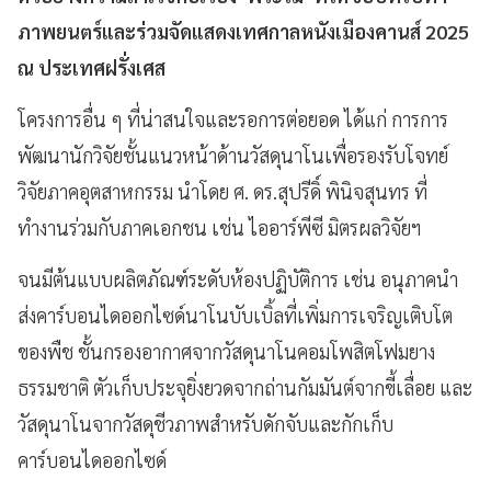
ภาพยนตร์และร่วมจัดแสดงเทศกาลหนังเมืองคานส์ 2025
ณ ประเทศฝรั่งเศส
โครงการอื่น ๆ ที่น่าสนใจและรอการต่อยอด ได้แก่ การการ
พัฒนานักวิจัยชั้นแนวหน้าด้านวัสดุนาโนเพื่อรองรับโจทย์
วิจัยภาคอุตสาหกรรม นำโดย ศ. ดร.สุปรีดิ์ พินิจสุนทร ที่
ทำงานร่วมกับภาคเอกชน เช่น ไออาร์พีซี มิตรผลวิจัยฯ
จนมีต้นแบบผลิตภัณฑ์ระดับห้องปฏิบัติการ เช่น อนุภาคนำ
ส่งคาร์บอนไดออกไซด์นาโนบับเบิ้ลที่เพิ่มการเจริญเติบโต
ของพืช ชั้นกรองอากาศจากวัสดุนาโนคอมโพสิตโฟมยาง
ธรรมชาติ ตัวเก็บประจุยิ่งยวดจากถ่านกัมมันต์จากขี้เลื่อย และ
วัสดุนาโนจากวัสดุชีวภาพสำหรับดักจับและกักเก็บ
คาร์บอนไดออกไซด์