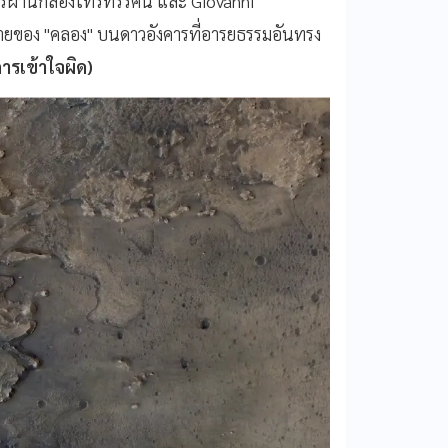
คารผ่านกล้องโทรทรรศน์ และ Giovanni
ือข่ายของ "คลอง" บนดาวอังคารที่อารยธรรมอันทรง
ารเข้าใจผิด)