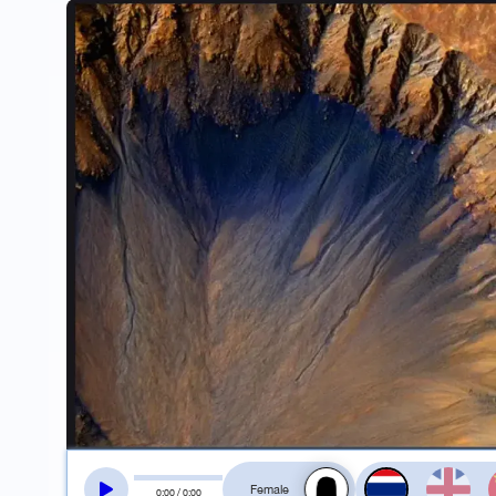
สลับเสียงอ่าน
0
:
00
/
0
:
00