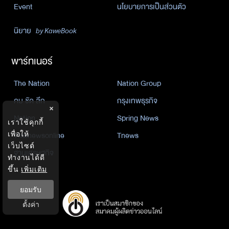
Event
นโยบายการเป็นส่วนตัว
นิยาย
by KaweBook
พาร์ทเนอร์
The Nation
Nation Group
คม ชัด ลึก
กรุงเทพธุรกิจ
×
Nation
Spring News
เราใช้คุกกี้
Thainewsonline
Tnews
เพื่อให้
เว็บไซต์
ฐานเศรษฐกิจ
ทำงานได้ดี
ขึ้น
เพิ่มเติม
ยอมรับ
ตั้งค่า