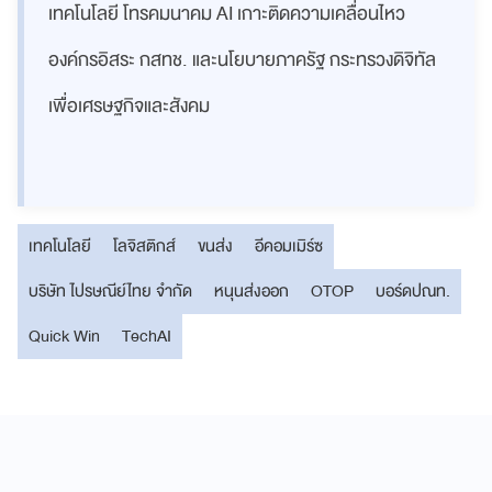
เทคโนโลยี โทรคมนาคม AI เกาะติดความเคลื่อนไหว
องค์กรอิสระ กสทช. และนโยบายภาครัฐ กระทรวงดิจิทัล
เพื่อเศรษฐกิจและสังคม
เทคโนโลยี
โลจิสติกส์
ขนส่ง
อีคอมเมิร์ซ
บริษัท ไปรษณีย์ไทย จำกัด
หนุนส่งออก
OTOP
บอร์ดปณท.
Quick Win
TechAI