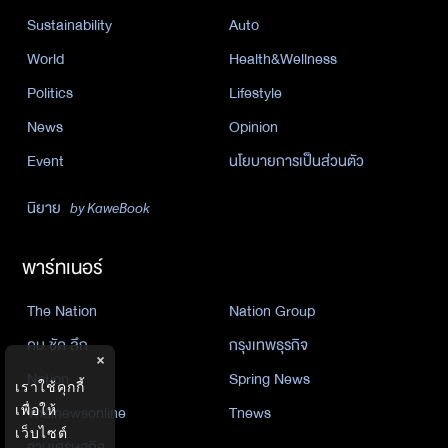
Sustainability
Auto
World
Health&Wellness
Politics
Lifestyle
News
Opinion
Event
นโยบายการเป็นส่วนตัว
นิยาย
by KaweBook
พาร์ทเนอร์
The Nation
Nation Group
คม ชัด ลึก
กรุงเทพธุรกิจ
×
Nation
Spring News
เราใช้คุกกี้
เพื่อให้
Thainewsonline
Tnews
เว็บไซต์
ฐานเศรษฐกิจ