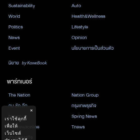
Sustainability
Auto
World
Health&Wellness
Politics
Lifestyle
News
Opinion
Event
นโยบายการเป็นส่วนตัว
นิยาย
by KaweBook
พาร์ทเนอร์
The Nation
Nation Group
คม ชัด ลึก
กรุงเทพธุรกิจ
×
Nation
Spring News
เราใช้คุกกี้
เพื่อให้
Thainewsonline
Tnews
เว็บไซต์
ฐานเศรษฐกิจ