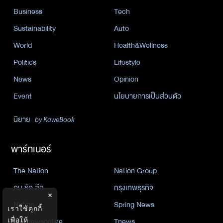
Business
Tech
Sustainability
Auto
World
Health&Wellness
Politics
Lifestyle
News
Opinion
Event
นโยบายการเป็นส่วนตัว
นิยาย
by KaweBook
พาร์ทเนอร์
The Nation
Nation Group
คม ชัด ลึก
กรุงเทพธุรกิจ
×
Nation
Spring News
เราใช้คุกกี้
Thainewsonline
Tnews
เพื่อให้