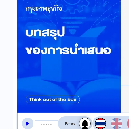
สลับเสียงอ่าน
0
:
00
/
0
:
00