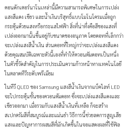
คอนดักเตอร์นาโนเหล่านี้มีความสามารถพิเศษในการเปล่ง
แสงสีแดง เขียว และน้ำเงินบริสุทธิ์แบบโมโนโครมเมื่อถูก
กระตุ้นด้วยแสงหรือกระแสไฟฟ้า สิ่งที่น่าทึ่งคือสีของแสงที่
เปล่งออกมานั้นขึ้นอยู่กับขนาดของอนุภาค โดยดอทที่เล็กกว่า
จะเปล่งแสงสีน้ำเงิน ส่วนดอทที่ใหญ่กว่าจะเปล่งแสงสีแดง
ด้วยคุณสมบัติเฉพาะตัวนี้เองที่ทำให้ควอนตัมดอทเป็นหนึ่ง
ในตัวชี้วัดสำคัญในการประเมินความก้าวหน้าทางเทคโนโลยี
ในตลาดทีวีระดับพรีเมียม
ในทีวี QLED ของ Samsung แสงสีน้ำเงินจากแบ็คไลท์ LED
จะไปกระตุ้นชั้นของควอนตัมดอท ซึ่งจะเปล่งแสงสีแดงและ
เขียวออกมา เมื่อรวมกับแสงสีน้ำเงินที่เหลือ ก็จะสร้าง
สเปกตรัมสีที่สมบูรณ์และแม่นยำ วิธีการนี้ช่วยลดการสูญเสีย
แสงและปัญหาการผสมสีที่มักเกิดขึ้นในจอแสดงผลที่ใช้ฟิล