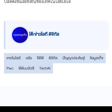
ปลอดภัยและยั่งยืนของเทคโนโลยีเอไอ
โต๊ะข่าวไอที ดิจิทัล
เทคโนโลยี
เอไอ
จีดีพี
ดิจิทัล
ปัญญาประดิษฐ์
ข้อมูลเท็จ
Pwc
พีดับบลิวซี
TechAI