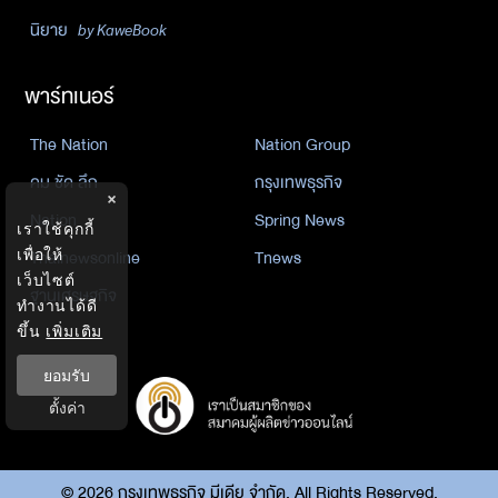
นิยาย
by KaweBook
พาร์ทเนอร์
The Nation
Nation Group
คม ชัด ลึก
กรุงเทพธุรกิจ
×
Nation
Spring News
เราใช้คุกกี้
Thainewsonline
Tnews
เพื่อให้
เว็บไซต์
ฐานเศรษฐกิจ
ทำงานได้ดี
ขึ้น
เพิ่มเติม
ยอมรับ
ตั้งค่า
©
2026
กรุงเทพธุรกิจ มีเดีย จำกัด. All Rights Reserved.