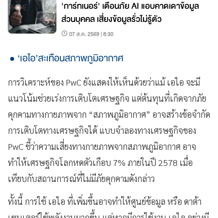
'การ์ทเนอร์' เตือนภัย AI แอบคาดเดาข้อมูล
ส่วนบุคคล เสี่ยงข้อมูลรั่วไม่รู้ตัว
07 ส.ค. 2569 | 8:30
‘เอไอ’สะเทือนสภาพภูมิอากาศ
การวิเคราะห์ของ PwC ยังแสดงให้เห็นด้วยว่าแม้ เอไอ จะมี
แนวโน้มช่วยเร่งการเติบโตเศรษฐกิจ แต่ต้นทุนที่เกิดจากภัย
คุกคามทางกายภาพจาก “สภาพภูมิอากาศ” อาจสร้างข้อจำกัด
การเติบโตทางเศรษฐกิจได้ แบบจำลองทางเศรษฐกิจของ
PwC ชี้ว่าความเสี่ยงทางกายภาพจากสภาพภูมิอากาศ อาจ
ทำให้เศรษฐกิจโลกหดตัวเกือบ 7% ภายในปี 2578 เมื่อ
เทียบกับสถานการณ์ที่ไม่มีภัยคุกคามดังกล่าว
ทั้งนี้ การใช้ เอไอ ที่เพิ่มขึ้นอาจทำให้ศูนย์ข้อมูล หรือ ดาต้า
เซนเตอร์ใช้พลังงานมากขึ้น แต่หากมีการใช้งาน เอไอ อย่างมี