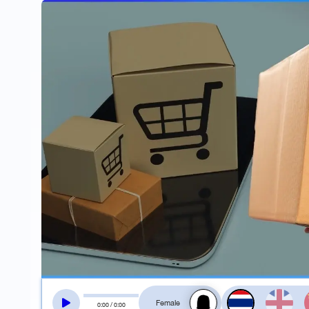
สลับเสียงอ่าน
0
:
00
/
0
:
00