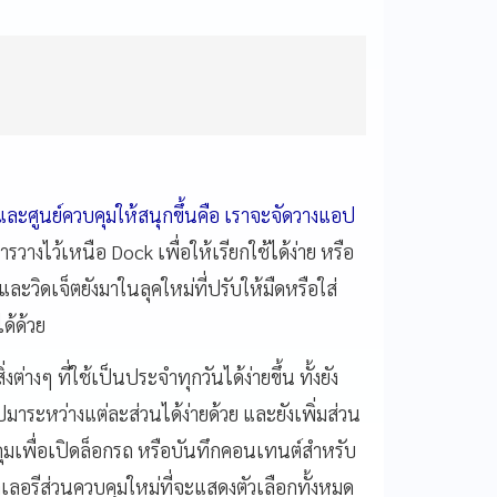
ะศูนย์ควบคุมให้สนุกขึ้นคือ เราจะจั
ดวางแอป
ารวางไว้เหนือ Dock เพื่อให้เรียกใช้ได้ง่าย หรือ
ละวิดเจ็ตยั
งมาในลุคใหม่ที่ปรับให้มืดหรื
อใส่
ด้ด้
วย
่
งต่างๆ ที่ใช้เป็นประจำทุกวันได้ง่ายขึ้
น ทั้งยัง
บไปมาระหว่
างแต่ละส่วนได้ง่ายด้วย และยังเพิ่มส่
วน
มเพื่
อเปิดล็อกรถ หรือบันทึกคอนเทนต์
สำหรับ
ลเลอรีส่วนควบคุ
มใหม่ที่จะแสดงตัวเลือกทั้
งหมด