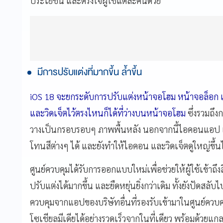
ประโยชน์ และตรงใจผู้ใช้แต่ละคนด้วย
มีการปรับแต่งที่มากขึ้น ล้ำขึ้น
iOS 18 จะยกระดับการปรับแต่งหน้าจอโฮม หน้าจอล็อก แล
และวิดเจ็ตไว้ตรงไหนก็
ได้ที่ว่างบนหน้าจอโฮม
ซึ่งรวมถึงก
วางเป็นกรอบรอบๆ ภาพพื้นหลัง นอกจากนี้ไอคอนแอป แ
โทนสีต่างๆ ได้ และยังทำให้
ไอคอน และวิดเจ็ตดูใหญ่ขึ้นไ
ศูนย์ควบคุมได้รับการออกแบบใหม่
เพื่อช่วยให้ผู้ใช้เข้าถึงสิ
ปรับแต่งได้มากขึ้น และยื
ดหยุ่นยิ่งกว่าเดิม ทั้งยังปัดสลั
ควบคุมจากแอปของบริษัทอื่นที่
รองรับเข้ามาในศูนย์ควบคุ
โซเชียลมีเดียได้อย่
างรวดเร็วจากในที่เดียว พร้อมด้วยแก