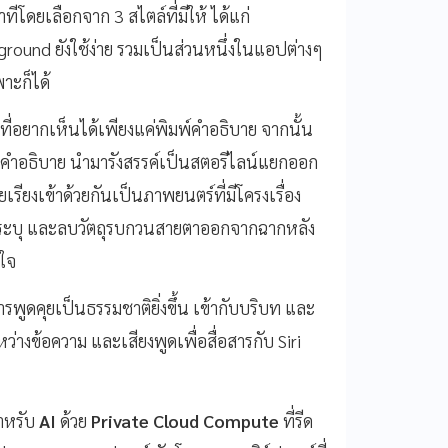
าทีโดยเลือกจาก 3 สไตล์ที่มีให้ ได้แก่
round ยังใช้ง่าย รวมเป็นส่วนหนึ่งในแอปต่างๆ
าะก็ได้
ี่
อยากเห็นได้เพียงแค่พิมพ์คำอธิ
บาย จากนั้น
คำอธิบาย นำมารังสรรค์เป็นสตอรีไลน์
แยกออก
เรียงเข้
าด้วยกันเป็นภาพยนตร์ที่มี
โครงเรื่อง
่ระบุ และลบวัตถุ
รบกวนสายตาออกจากฉากหลัง
งใจ
ารพูดคุยเป็
นธรรมชาติยิ่งขึ้น เข้ากับบริบท และ
ว่างข้
อความ และเสียงพูดเพื่อสื่อสารกั
บ Siri
ำหรับ
AI
ด้วย
Private Cloud Compute
ที่รีด