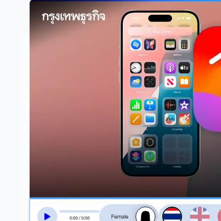
สลับเสียงอ่าน
0
:
00
/
0
:
00