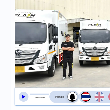
สลับเสียงอ่าน
0
:
00
/
0
:
00