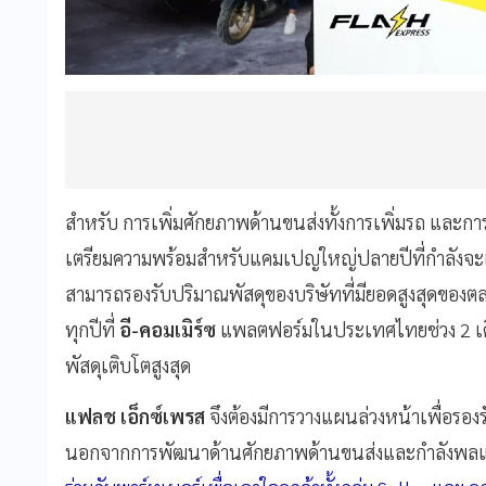
สำหรับ การเพิ่มศักยภาพด้านขนส่งทั้งการเพิ่มรถ และการ
เตรียมความพร้อมสำหรับแคมเปญใหญ่ปลายปีที่กำลังจะเก
สามารถรองรับปริมาณพัสดุของบริษัทที่มียอดสูงสุดของตลา
ทุกปีที่
อี-คอมเมิร์ซ
แพลตฟอร์มในประเทศไทยช่วง 2 เดือ
พัสดุเติบโตสูงสุด
แฟลช เอ็กซ์เพรส
จึงต้องมีการวางแผนล่วงหน้าเพื่อรอง
นอกจากการพัฒนาด้านศักยภาพด้านขนส่งและกำลังพล