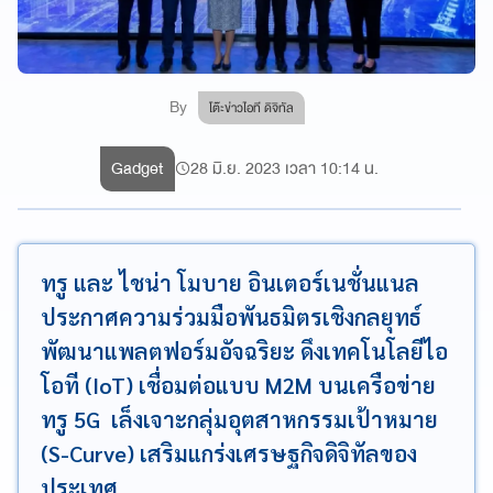
By
โต๊ะข่าวไอที ดิจิทัล
Gadget
28 มิ.ย. 2023 เวลา 10:14 น.
ทรู และ ไชน่า โมบาย อินเตอร์เนชั่นแนล
ประกาศความร่วมมือพันธมิตรเชิงกลยุทธ์
พัฒนาแพลตฟอร์มอัจฉริยะ ดึงเทคโนโลยีไอ
โอที (IoT) เชื่อมต่อแบบ M2M บนเครือข่าย
ทรู 5G เล็งเจาะกลุ่มอุตสาหกรรมเป้าหมาย
(S-Curve) เสริมแกร่งเศรษฐกิจดิจิทัลของ
ประเทศ