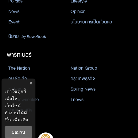
Politics
Lifestyle
News
Opinion
Event
นโยบายการเป็นส่วนตัว
นิยาย
by KaweBook
พาร์ทเนอร์
The Nation
Nation Group
คม ชัด ลึก
กรุงเทพธุรกิจ
×
Nation
Spring News
เราใช้คุกกี้
Thainewsonline
Tnews
เพื่อให้
เว็บไซต์
ฐานเศรษฐกิจ
ทำงานได้ดี
ขึ้น
เพิ่มเติม
ยอมรับ