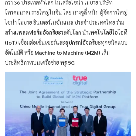
กว่า 36 ประเทศทั่วโลก ในเครือไชน่า โมบาย บริษัท
โทรคมนาคมรายใหญ่ในจีน โดย นางจูลี่ หนิง ผู้จัดการใหญ่
ไชน่า โมบาย อินเตอร์เนชั่นแนล ประจำประเทศไทย ร่วม
สร้าง
แพลตฟอร์มอัจฉริยะ
ระดับโลก นำ
เทคโนโลยีไอโอที
(IoT)
เชื่อมต่อเซ็นเซอร์และ
อุปกรณ์อัจฉริยะ
ทุกชนิดแบบ
อัตโนมัติ หรือ
Machine to Machine (M2M)
เต็ม
ประสิทธิภาพบนเครือข่าย
ทรู 5G