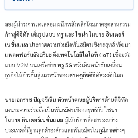
สองผู้นำวงการเทเลคอม ผนึกพลังพลิกโฉมภาคอุตสาหกรรม
ก้าวสู่
ดิจิทัล
เต็มรูปแบบ
ทรู
และ
ไชน่า โมบาย อินเตอร์
เนชั่นแนล
ประกาศความร่วมมือพันธมิตรเชิงกลยุทธ์ พัฒนา
แพลตฟอร์มอัจฉริยะ
ดึง
เทคโนโลยีไอโอที (IoT)
เชื่อมต่อ
แบบ M2M บนเครือข่าย
ทรู 5G
หวังเดินหน้าขับเคลื่อน
ธุรกิจให้ก้าวขึ้นสู่แถวหน้าของ
เศรษฐกิจดิจิทัล
ระดับโลก
นายเอกราช ปัญจวีณิน
หัวหน้าคณะผู้บริหารด้านดิจิทัล
ลงนามความร่วมมือเป็นพันธมิตรเชิงกลยุทธ์กับ
ไชน่า
โมบาย อินเตอร์เนชั่นแนล
ผู้ให้บริการสื่อสารระหว่าง
ประเทศที่มีฐานลูกค้าองค์กรและพันธมิตรในภูมิภาคต่างๆ