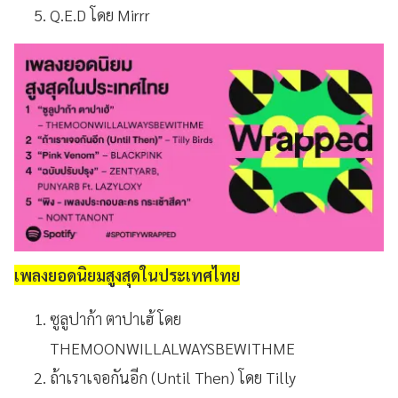
Q.E.D โดย Mirrr
เพลงยอดนิยมสูงสุดในประเทศไทย
ซูลูปาก้า ตาปาเฮ้ โดย
THEMOONWILLALWAYSBEWITHME
ถ้าเราเจอกันอีก (Until Then) โดย Tilly