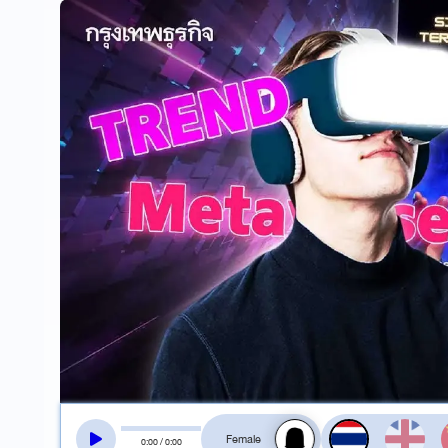
สลับเสียงอ่าน
0
:
00
/
0
:
00