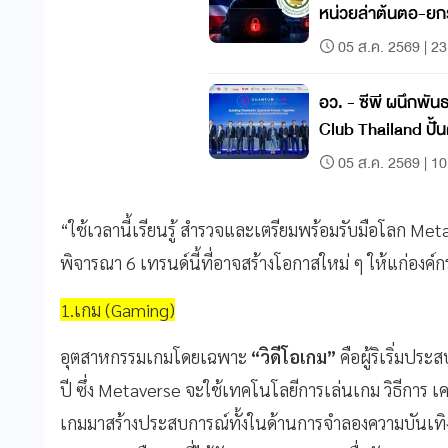
หน่วยล่าต้นตอ-ยก
05 ส.ค. 2569 | 23
อว. - ซีพี ผนึกพั
Club Thailand ปั้นค
05 ส.ค. 2569 | 10
“ใช้เวลานี้เรียนรู้ สำรวจและเตรียมพร้อมรับมือโลก M
พิจารณา 6 เทรนด์นี้ที่อาจสร้างโอกาสใหม่ ๆ ให้แก่องค์ก
1.เกม (Gaming)
อุตสาหกรรมเกมโดยเฉพาะ
“วิดีโอเกม”
คือผู้ริเริ่มป
ปี ซึ่ง Metaverse จะใช้เทคโนโลยีการเล่นเกม วิธีการ เค
เกมมาสร้างประสบการณ์ทั้งในด้านการจำลองความบันเทิ