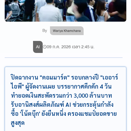
By
Wariya Khamchana
AI
09 ก.ค. 2026 เวลา 2:45 น.
ปิดฉากงาน "คอมมาร์ต" รอบกลางปี "เออาร์
ไอพี" ผู้จัดงานเผย บรรยากาศคึกคัก 4 วัน
ทำยอดเงินสะพัดรวมกว่า 3,000 ล้านบาท
รับอานิสงส์ผลิตภัณฑ์ AI ช่วยกระตุ้นกำลัง
ซื้อ 'โน้ตบุ๊ก' ยังยืนหนึ่ง ครองแชมป์ยอดขาย
สูงสุด