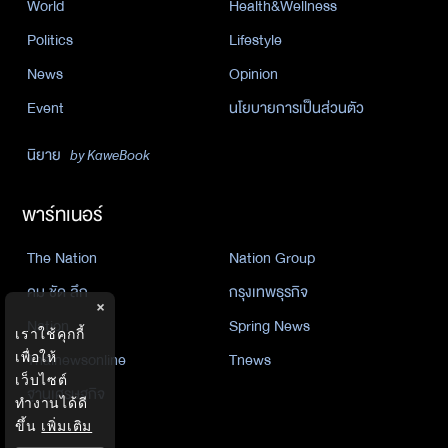
World
Health&Wellness
Politics
Lifestyle
News
Opinion
Event
นโยบายการเป็นส่วนตัว
นิยาย
by KaweBook
พาร์ทเนอร์
The Nation
Nation Group
คม ชัด ลึก
กรุงเทพธุรกิจ
×
Nation
Spring News
เราใช้คุกกี้
เพื่อให้
Thainewsonline
Tnews
เว็บไซต์
ฐานเศรษฐกิจ
ทำงานได้ดี
ขึ้น
เพิ่มเติม