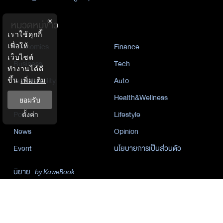
×
หมวดหมู่ข่าว
เราใช้คุกกี้
Economics
Finance
เพื่อให้
เว็บไซต์
Business
Tech
ทำงานได้ดี
Sustainability
Auto
ขึ้น
เพิ่มเติม
World
Health&Wellness
ยอมรับ
Politics
Lifestyle
ตั้งค่า
News
Opinion
Event
นโยบายการเป็นส่วนตัว
นิยาย
by KaweBook
พาร์ทเนอร์
The Nation
Nation Group