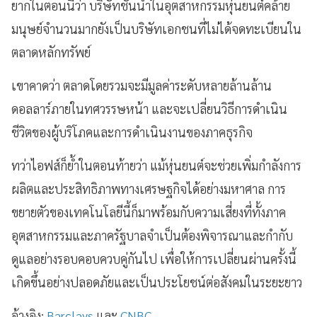
ยากในตอนนี้ว่า บริษัทชั้นนำในอุตสาหกรรมหุ่นยนต์คล้าย
มนุษย์จำนวนมากยังเป็นบริษัทเอกชนที่ไม่ได้จดทะเบียนใน
ตลาดหลักทรัพย์
เขาคาดว่า ตลาดโดยรวมจะมีมูลค่าระดับหลายล้านล้าน
ดอลลาร์ภายในทศวรรษหน้า และจะเปลี่ยนวิธีการดำเนิน
ชีวิตของผู้บริโภคและการดำเนินงานของภาคธุรกิจ
ทว่าไอฟส์ก็ย้ำในตอนท้ายว่า แม้หุ่นยนต์จะช่วยเพิ่มกำลังการ
ผลิตและประสิทธิภาพทางเศรษฐกิจได้อย่างมหาศาล การ
ขยายตัวของเทคโนโลยีนี้ก็มาพร้อมกับความเสี่ยงที่ทั้งภาค
อุตสาหกรรมและภาครัฐบาลจำเป็นต้องพิจารณาและกำกับ
ดูแลอย่างรอบคอบควบคู่กันไป เพื่อให้การเปลี่ยนผ่านครั้งนี้
เกิดขึ้นอย่างปลอดภัยและเป็นประโยชน์ต่อสังคมในระยะยาว
อ้างอิง:
Barclays
และ
CNBC