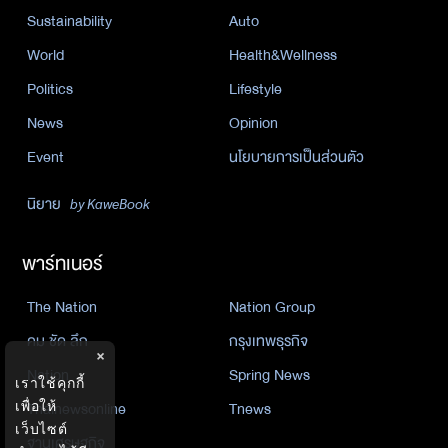
Sustainability
Auto
World
Health&Wellness
Politics
Lifestyle
News
Opinion
Event
นโยบายการเป็นส่วนตัว
นิยาย
by KaweBook
พาร์ทเนอร์
The Nation
Nation Group
คม ชัด ลึก
กรุงเทพธุรกิจ
×
Nation
Spring News
เราใช้คุกกี้
Thainewsonline
Tnews
เพื่อให้
เว็บไซต์
ฐานเศรษฐกิจ