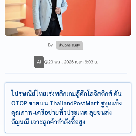
By
ปานฉัตร สินสุข
AI
20 พ.ค. 2026 เวลา 6:03 น.
ไปรษณีย์ไทยเร่งพลิกเกมสู้ศึกโลจิสติกส์ ดัน
OTOP ขายบน ThailandPostMart ชูจุดแข็ง
คุณภาพ-เครือข่ายทั่วประเทศ ลุยขนส่ง
อัญมณี เจาะลูกค้ากำลังซื้อสูง