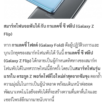
สมาร์ทโฟนจอพับได้ กับ กาแลคซี่ ซี ฟลิป (Galaxy Z
Flip)
หาก
กาแลคซี่ โฟลด์ (Galaxy Fold)
คือผู้ปฏิวัติวงการและ
บุกเบิกยุคของสมาร์ทโฟนพับได้ วันนี้
กาแลคซี่ ซี ฟลิป
(Galaxy Z Flip)
ได้กลายเป็นผู้กำหนดทิศทางของสมาร์ท
โฟนพับได้ในทศวรรษใหม่นี้อีกครั้ง โดยเป็น
สมาร์ทโฟนรุ่น
แรกใน ตระกูล Z พอร์ตโฟลิโอใหม่ล่าสุดจากซัมซุง
ตอกย้ำ
ความมุ่งมั่นในการเป็นผู้นำตลาด พร้อมเดินหน้าต่อยอด
พัฒนาเทคโนโลยีจอพับได้ที่จะสร้างความตื่นตาตื่นใจและ
เซอร์ไพรส์อีกมากมายนับจากนี้