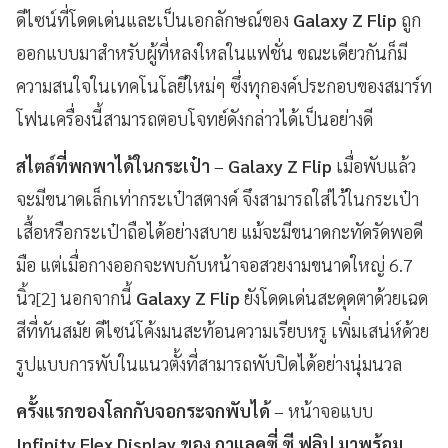
ดีไซน์ที่โดดเด่นและเป็นเอกลักษณ์ของ
Galaxy Z Flip
ถูก
ออกแบบมาสำหรับผู้ที่หลงใหลในแฟชั่น ขณะเดียวกันก็มี
ความสนใจในเทคโนโลยีใหม่ๆ ซึ่งทุกองค์ประกอบของสมาร์ท
โฟนเครื่องนี้สามารถตอบโจทย์ดังกล่าวได้เป็นอย่างดี
สไตล์ที่พกพาได้ในกระเป๋า
–
Galaxy Z Flip
เมื่อพับแล้ว
จะมีขนาดเล็กเท่ากระเป๋าสตางค์ จึงสามารถใส่ไว้ในกระเป๋า
เสื้อหรือกระเป๋าถือได้อย่างสบาย แม้จะมีขนาดกะทัดรัดพอดี
มือ แต่เมื่อกางออกจะพบกับหน้าจอสวยงามขนาดใหญ่ 6.7
นิ้ว[2] นอกจากนี้
Galaxy Z Flip
ยังโดดเด่นสะดุดตาด้วยเฉด
สีที่ทันสมัย ดีไซน์โค้งมนสะท้อนความเรียบหรู เพิ่มเสน่ห์ด้วย
รูปแบบการพับในแนวตั้งที่สามารถพับปิดได้อย่างนุ่มนวล
ครั้งแรกของโลกกับจอกระจกพับได้
– หน้าจอแบบ
Infinity Flex Display ของ กาแลคซี่ ซี ฟลิป มาพร้อม