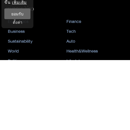
ขึ้น
เพิ่มเติม
หมวดหมู่ข่าว
ยอมรับ
Economics
Finance
ตั้งค่า
Business
Tech
Sustainability
Auto
World
Health&Wellness
Politics
Lifestyle
News
Opinion
Event
นโยบายการเป็นส่วนตัว
นิยาย
by KaweBook
พาร์ทเนอร์
The Nation
Nation Group