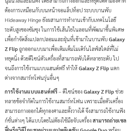
นุ่มนวลและมั่นคง โดยสามารถกางออกและหยุดได้ตามองศาที่
ต้องการเหมือนกับบนหน้าจอแล็ปท็อป ระบบบานพับ
Hideaway Hinge ยังผสานการทำงานเข้ากับเทคโนโลยี
ระดับสูงของซัมซุง ในการใช้เส้นใยไนลอนที่พัฒนาขึ้นพิเศษ
เพื่อกำจัดสิ่งแปลกปลอมและฝุ่นที่เข้ามาในบานพับ
Galaxy
Z Flip
ถูกออกแบบมาเพื่อเติมเต็มโมเดิร์นไลฟ์สไตล์ที่ไม่
หยุดนิ่ง ด้วยดีไซน์ตัวเครื่องที่สามารถพับได้หลายระดับ ไป
จนถึงการใช้งานแบบแฮนด์ฟรี ทำให้
Galaxy Z Flip
แตก
ต่างจากสมาร์ทโฟนรุ่นอื่นๆ
การใช้งานแบบแฮนด์ฟรี
– ดีไซน์ของ
Galaxy Z Flip
ช่วย
ทลายข้อจำกัดในการใช้งานสมาร์ทโฟน เพราะเมื่อตัวเครื่อง
สามารถกางออกได้ทุกองศาและตั้งวางได้ จึงสามารถใช้งานฟัง
ก์ชั่นต่างๆ ได้แบบโดยไม่ต้องใช้มือจับเครื่อง
สามารถถ่ายเซล
ฟี่หรือวิดีโอแชทผ่านแอปพลิเคชัน Google Duo
พร้อม