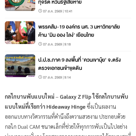
ทุจริต หวั่นรัฐเสียหาย
07 ส.ค. 2569 | 10:41
พรรคส้ม-19 องค์กร นศ. 3 มหาวิทยาลัย
ค้าน 'มิน ออง ไลง์' เยือนไทย
07 ส.ค. 2569 | 9:18
ป.ป.ช.ภาค 9 ลงพื้นที่ 'ควนเขานุ้ย' จ.ตรัง
ตรวจเอกชนเข้าขุดดิน
07 ส.ค. 2569 | 9:14
กลไกบานพับแบบใหม่
–
Galaxy Z Flip ใช้กลไกบานพับ
แบบใหม่ที่เรียกว่า Hideaway Hinge
ซึ่งเป็นผลงาน
ออกแบบทางวิศวกรรมที่คำนึงถึงความสวยงาม ประกอบด้วย
กลไก Dual CAM ขนาดเล็กที่ช่วยให้ทุกการพับเป็นไปอย่าง