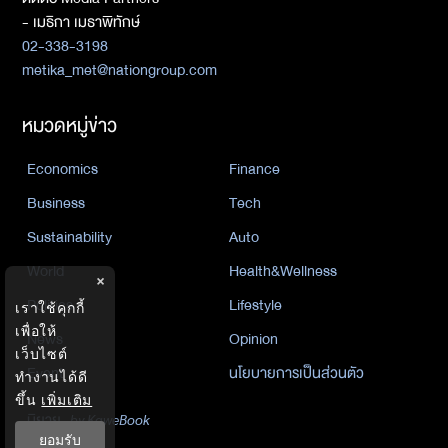
- เมธิกา เมธาพิทักษ์
02-338-3198
metika_met@nationgroup.com
หมวดหมู่ข่าว
Economics
Finance
Business
Tech
Sustainability
Auto
World
Health&Wellness
×
Politics
Lifestyle
เราใช้คุกกี้
เพื่อให้
News
Opinion
เว็บไซต์
Event
นโยบายการเป็นส่วนตัว
ทำงานได้ดี
ขึ้น
เพิ่มเติม
นิยาย
by KaweBook
ยอมรับ