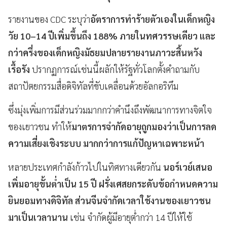
รายงานของ CDC ระบุว่า
อัตราการทำร้ายตัวเองในเด็กหญิง
วัย 10–14 ปีเพิ่มขึ้นถึง 188% ภายในทศวรรษเดียว
และ
กว่าครึ่งของเด็กหญิงมัธยมปลายรายงานภาวะสิ้นหวัง
เรื้อรัง
ปรากฏการณ์เช่นนี้ผลักให้รัฐทั่วโลกตั้งคำถามกับ
สถาปัตยกรรมสื่อดิจิทัลที่ขับเคลื่อนด้วยอัลกอริทึม
ซึ่งมุ่งเพิ่มการมีส่วนร่วมมากกว่าคำนึงถึงพัฒนาการทางจิตใจ
ของเยาวชน ทำให้
มาตรการจำกัดอายุถูกมองว่าเป็นการลด
ความเสี่ยงเชิงระบบ มากกว่าการแก้ปัญหาเฉพาะหน้า
หลายประเทศกำลังก้าวไปในทิศทางเดียวกัน
นอร์เวย์เสนอ
เพิ่มอายุขั้นต่ำเป็น 15 ปี ฝรั่งเศสยกระดับข้อกำหนดความ
ยินยอมทางดิจิทัล ส่วนจีนจำกัดเวลาใช้งานของเยาวชน
มาเป็นเวลานาน
เช่น จำกัดผู้มีอายุต่ำกว่า 14 ปีให้ใช้