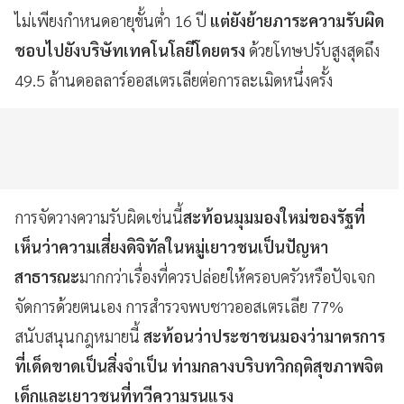
ไม่เพียงกำหนดอายุขั้นต่ำ 16 ปี
แต่ยังย้ายภาระความรับผิด
ชอบไปยังบริษัทเทคโนโลยีโดยตรง
ด้วยโทษปรับสูงสุดถึง
49.5 ล้านดอลลาร์ออสเตรเลียต่อการละเมิดหนึ่งครั้ง
การจัดวางความรับผิดเช่นนี้
สะท้อนมุมมองใหม่ของรัฐที่
เห็นว่าความเสี่ยงดิจิทัลในหมู่เยาวชนเป็นปัญหา
สาธารณะ
มากกว่าเรื่องที่ควรปล่อยให้ครอบครัวหรือปัจเจก
จัดการด้วยตนเอง การสำรวจพบชาวออสเตรเลีย 77%
สนับสนุนกฎหมายนี้
สะท้อนว่าประชาชนมองว่ามาตรการ
ที่เด็ดขาดเป็นสิ่งจำเป็น ท่ามกลางบริบทวิกฤติสุขภาพจิต
เด็กและเยาวชนที่ทวีความรุนแรง