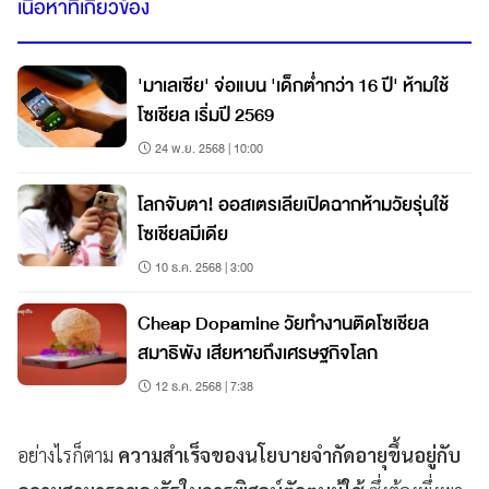
เนื้อหาที่เกี่ยวข้อง
'มาเลเซีย' จ่อแบน 'เด็กต่ำกว่า 16 ปี' ห้ามใช้
โซเชียล เริ่มปี 2569
24 พ.ย. 2568 | 10:00
โลกจับตา! ออสเตรเลียเปิดฉากห้ามวัยรุ่นใช้
โซเชียลมีเดีย
10 ธ.ค. 2568 | 3:00
Cheap Dopamine วัยทำงานติดโซเชียล
สมาธิพัง เสียหายถึงเศรษฐกิจโลก
12 ธ.ค. 2568 | 7:38
อย่างไรก็ตาม
ความสำเร็จของนโยบายจำกัดอายุขึ้นอยู่กับ