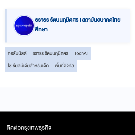
ธราธร รัตนนฤมิตศร I สถาบันอนาคตไทย
ศึกษา
คอลัมนิสต์
ธราธร รัตนนฤมิตศร
TechAI
โซเชียลมีเดียสำหรับเด็ก
พื้นที่ดิจิทัล
ติดต่อกรุงเทพธุรกิจ