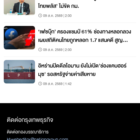
ไทยพลัส' ไม่ขัด กม.
09 ส.ค. 2569 | 2:00
‘เฟซบุ๊ก’ ครองแชมป์ 61% ช่องทางหลอกลวง
เผยสถิติคนไทยถูกหลอก 1.7 แสนคดี สูญ
9,000 ล้านบ.
09 ส.ค. 2569 | 2:00
อิหร่านปิดดีลโอมาน ยังไม่เปิด'ช่องแคบฮอร์
มุซ' รอสหรัฐจ่ายค่าเสียหาย
09 ส.ค. 2569 | 1:42
ติดต่อกรุงเทพธุรกิจ
ติดต่อกองบรรณาธิการ
ktwebeditor@nationgroup.com