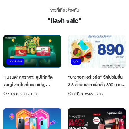
ข่าวที่เกี่ยวข้องกับ
"
flash sale
"
ประชาสัมพันธ์
ธุรกิจ
'แบรนด์' ลดราคา! ซุปไก่สกัด
“บางกอกแอร์เวย์ส” จัดโปรโมชั่น
ขวัญใจคนไทยในแคมเปญ
3.3 ตั๋วบินราคาเริ่มต้น 890 บาท
'Shopee 12.12 ลดใหญ่วันเกิด'
ต่อเที่ยว
10 ธ.ค. 2566 | 0:58
03 มี.ค. 2565 | 6:06