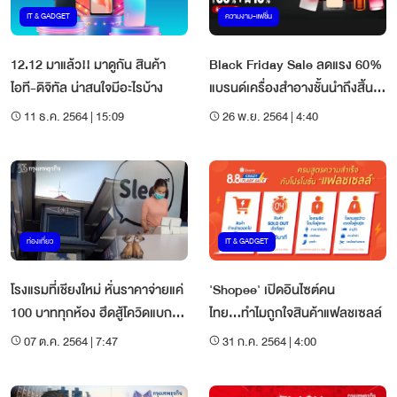
IT & GADGET
ความงาม-แฟชั่น
12.12 มาแล้ว!! มาดูกัน สินค้า
Black Friday Sale ลดแรง 60%
ไอที-ดิจิทัล น่าสนใจมีอะไรบ้าง
แบรนด์เครื่องสำอางชั้นนำถึงสิ้น
เดือนนี้เท่านั้น
11 ธ.ค. 2564 | 15:09
26 พ.ย. 2564 | 4:40
ท่องเที่ยว
IT & GADGET
โรงแรมที่เชียงใหม่ หั่นราคาจ่ายแค่
'Shopee' เปิดอินไซต์คน
100 บาททุกห้อง ฮึดสู้โควิดแบกค่า
ไทย...ทำไมถูกใจสินค้าแฟลชเซลล์
ใช้จ่าย
07 ต.ค. 2564 | 7:47
31 ก.ค. 2564 | 4:00