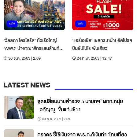
ธุรกิจ
ธุรกิจ
‘วัลลภา ไตรโสรัส’ หัวเรือใหญ่
'แอร์เอเชีย' เซลกระหน่ำ! อัดโปรฯ
‘AWC’ นำอาณาจักรแสนล้านก้าว
บินซัปโปโร พันเดียว
ข้ามมรสุม
30 ธ.ค. 2563 | 2:09
24 ก.พ. 2563 | 12:47
LATEST NEWS
จุดเปลี่ยนนายตำรวจ 5 นายกฯ 'ผกก.หนุ่ย
-วทัญญู' ขึ้นแท่นซี11
09 ส.ค. 2569 | 2:09
ภราดร ชี้ใช้เงินจาก พ.ร.ก.กู้เงินทำ 'ไทยเที่ยว