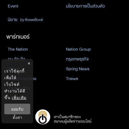
Event
นโยบายการเป็นส่วนตัว
นิยาย
by KaweBook
พาร์ทเนอร์
The Nation
Nation Group
คม ชัด ลึก
กรุงเทพธุรกิจ
×
Nation
Spring News
เราใช้คุกกี้
Thainewsonline
Tnews
เพื่อให้
เว็บไซต์
ฐานเศรษฐกิจ
ทำงานได้ดี
ขึ้น
เพิ่มเติม
ยอมรับ
ตั้งค่า