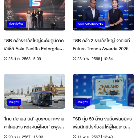
ประชาสัมพันธ์
CORPORATE MOVES
TSB คว้ารางวัลใหญ่ระดับภูมิภาค
TSB คว้า 2 รางวัลใหญ่ จากเวที
เอเชีย Asia Pacific Enterprise
Future Trends Awards 2025
Awards (APEA) 2025
25 ส.ค. 2568 | 5:09
28 ก.พ. 2568 | 10:54
เศรษฐกิจ
เศรษฐกิจ
'ไทย สมายล์ บัส' ลุยระบบแตะจ่าย
TSB ทุ่ม 50 ล้าน จับมือพันธมิตร
ค่าโดยสาร หวังดันผู้โดยสารพุ่ง
เพิ่มสิทธิประโยชน์ให้ผู้โดยสาร
4.8 แสนคน
HOP Card
20 ธ.ค. 2567 | 15:33
11 พ.ย. 2567 | 13:49