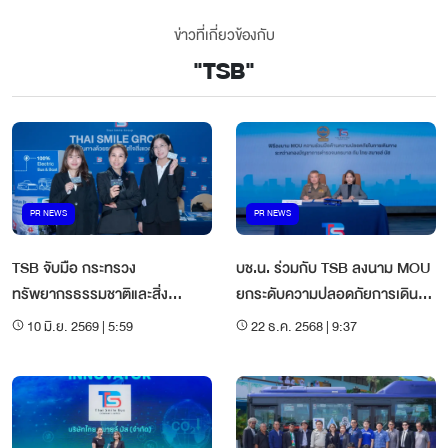
ข่าวที่เกี่ยวข้องกับ
"
TSB
"
PR NEWS
PR NEWS
TSB จับมือ กระทรวง
บช.น. ร่วมกับ TSB ลงนาม MOU
ทรัพยากรธรรมชาติและสิ่ง
ยกระดับความปลอดภัยการเดิน
แวดล้อม ขับเคลื่อนวันสิ่งแวดล้อม
ทาง สู่เมืองยั่งยืน
10 มิ.ย. 2569 | 5:59
22 ธ.ค. 2568 | 9:37
โลก สู้วิกฤติโลกเดือด