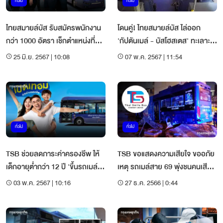
ทั่วไป
ทั่วไป
ไทยสมายล์บัส รับสมัครพนักงาน
โดนคู่! ไทยสมายล์บัส ไล่ออก
กว่า 1000 อัตรา เช็กตำแหน่งที่
'กัปตันเมล์ - บัสโฮสเตส' ทะเลาะ
เปิดรับได้ที่นี่
กับผู้โดยสาร
25 มิ.ย. 2567 | 10:08
07 พ.ค. 2567 | 11:54
ทั่วไป
ทั่วไป
TSB ช่วยลดภาระค่าครองชีพ ให้
TSB ขอแสดงความเสียใจ ขออภัย
เด็กอายุต่ำกว่า 12 ปี 'ขึ้นรถเมล์
เหตุ รถเมล์สาย 69 พุ่งชนคนเสีย
ฟรี' ตลอดปี 2567
ชีวิต
03 พ.ค. 2567 | 10:16
27 ธ.ค. 2566 | 0:44