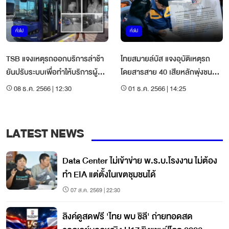
ทั่วไป
ทั่วไป
TSB แจงเหตุรถออกบริการล่าช้า
ไทยสมายล์บัส แจงอุบัติเหตุรถ
ยันปรับระบบเพื่อทำให้บริการผู้
โดยสารสาย 40 เสียหลักพุ่งชนรถ
โดยสารดีขึ้น
คันอื่น เจ็บ 4 ราย
08 ธ.ค. 2566 | 12:30
01 ธ.ค. 2566 | 14:25
LATEST NEWS
Data Center ไม่เข้าข่าย พ.ร.บ.โรงงาน ไม่ต้อง
ทำ EIA แต่ตั้งในเขตชุมชนได้
07 ส.ค. 2569 | 22:30
ลิงค์ดูสดฟรี 'ไทย พบ ชิลี' ถ่ายทอดสด