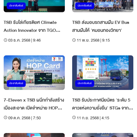
ประชาสัมพันธ์
ประชาสัมพันธ์
TSB รับโล่เกียรติยศ Climate
TSB ส่งมอบรถสานฝัน EV Bus
Action Innovator จาก TGO
สานฝันให้ 'หมอนทองวิทยา'
Forum&TCNN 2025
03 ธ.ค. 2568 | 9:46
11 พ.ย. 2568 | 9:15
ประชาสัมพันธ์
ประชาสัมพันธ์
7-Eleven x TSB ผนึกกำลังสร้าง
TSB รับประกาศนียบัตร 'ระดับ 5
เมืองสะอาด เปิดจำหน่าย HOP
ดาวแห่งความยั่งยืน' STGs จาก
Card หนุนคนใช้รถเมล์ไฟฟ้า
ททท.
09 ต.ค. 2568 | 7:50
11 ก.ย. 2568 | 4:15