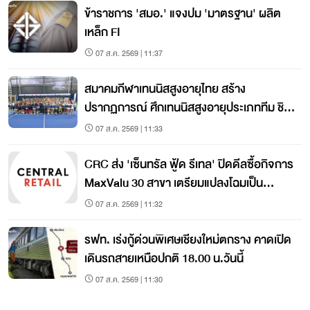
ข้าราชการ 'สมอ.' แจงปม 'มาตรฐาน' ผลิต
เหล็ก FI
07 ส.ค. 2569 | 11:37
สมาคมกีฬาเทนนิสสูงอายุไทย สร้าง
ปรากฏการณ์ ศึกเทนนิสสูงอายุประเภททีม ชิง
แชมป์ประเทศไทย 2569
07 ส.ค. 2569 | 11:33
CRC ส่ง 'เซ็นทรัล ฟู้ด รีเทล' ปิดดีลซื้อกิจการ
MaxValu 30 สาขา เตรียมแปลงโฉมเป็น
'ท็อปส์'
07 ส.ค. 2569 | 11:32
รฟท. เร่งกู้ด่วนพิเศษเชียงใหม่ตกราง คาดเปิด
เดินรถสายเหนือปกติ 18.00 น.วันนี้
07 ส.ค. 2569 | 11:30