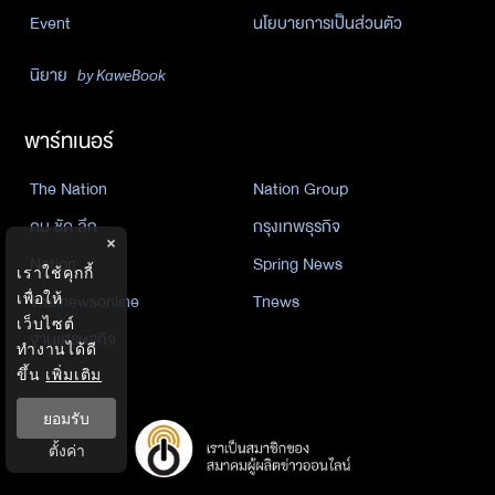
Event
นโยบายการเป็นส่วนตัว
นิยาย
by KaweBook
พาร์ทเนอร์
The Nation
Nation Group
คม ชัด ลึก
กรุงเทพธุรกิจ
×
Nation
Spring News
เราใช้คุกกี้
Thainewsonline
Tnews
เพื่อให้
เว็บไซต์
ฐานเศรษฐกิจ
ทำงานได้ดี
ขึ้น
เพิ่มเติม
ยอมรับ
ตั้งค่า