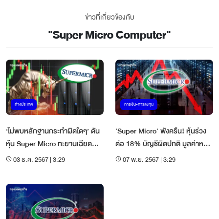
ข่าวที่เกี่ยวข้องกับ
"
Super Micro Computer
"
ต่างประเทศ
การเงิน-การลงทุน
‘ไม่พบหลักฐานกระทำผิดใดๆ’ ดัน
'Super Micro' พังครืน! หุ้นร่วง
หุ้น Super Micro ทะยานเฉียด
ต่อ 18% บัญชีผิดปกติ มูลค่าหาย
30%
ไป 5 หมื่นล้านเหรียญ
03 ธ.ค. 2567 | 3:29
07 พ.ย. 2567 | 3:29