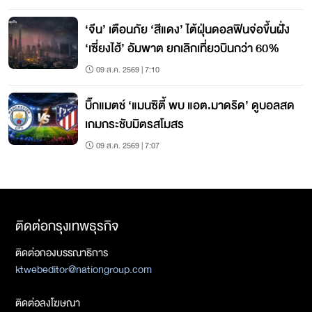
‘จีน’ เตือนภัย ‘สีแดง’ ไต้ฝุ่นดอลฟินจ่อขึ้นฝั่ง
‘เซี่ยงไฮ้’ อัมพาต ยกเลิกเที่ยวบินกว่า 60%
09 ส.ค. 2569 | 7:10
บิ๊กแมตช์ ‘แมนซิตี้ พบ แอต.มาดริด’ ดูบอลสด
เกมกระชับมิตรสโมสร
09 ส.ค. 2569 | 7:07
ติดต่อกรุงเทพธุรกิจ
ติดต่อกองบรรณาธิการ
ktwebeditor@nationgroup.com
ติดต่อลงโฆษณา