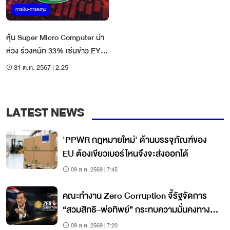
การเงิน-การลงทุน
หุ้น Super Micro Computer น่า
ห่วง ร่วงหนัก 33% เซ่นข่าว EY
ถอนตัวผู้สอบบัญชี
31 ต.ค. 2567 | 2:25
LATEST NEWS
'PPWR กฎหมายใหม่' ด้านบรรจุภัณฑ์ของ
EU ต้องเขียวเบอร์ไหนจึงจะส่งออกได้
09 ส.ค. 2569 | 7:45
คณะทำงาน Zero Corruption จี้รัฐจัดการ
“สวมสิทธิ–พ่อทิพย์” กระทบความมั่นคงทาง
เศรษฐกิจ
09 ส.ค. 2569 | 7:20