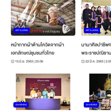
ART & LIVING
ART & LIVING
หน้ากากผ้าต้านโควิดจากผ้า
นานาศิลปาชีพ
เอกลักษณ์ชุมชนทั่วไทย
พระราชปณิธาน
ชวนช้อปผ้าชาว
13 มิ.ย. 2563 | 23:06
22 มี.ค. 2563 | 2:0
ประชาสัมพันธ์
ประชาสัมพันธ์