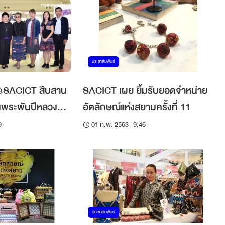
ประชาสัมพันธ์
@SACICT สืบสาน
SACICT เผย ยิ้มรับยอดจำหน่าย
พระพันปีหลวง
อัตลักษณ์แห่งสยามครั้งที่ 11
เขา
9
01 ก.พ. 2563 | 9:46
ประชาสัมพันธ์