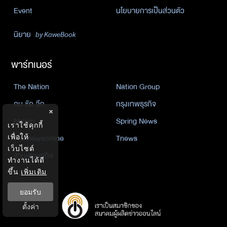
Event
นโยบายการเป็นส่วนตัว
นิยาย
by KaweBook
พาร์ทเนอร์
The Nation
Nation Group
คม ชัด ลึก
กรุงเทพธุรกิจ
×
Nation
Spring News
เราใช้คุกกี้
Thainewsonline
Tnews
เพื่อให้
เว็บไซต์
ฐานเศรษฐกิจ
ทำงานได้ดี
ขึ้น
เพิ่มเติม
ยอมรับ
ตั้งค่า