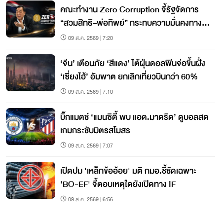
คณะทำงาน Zero Corruption จี้รัฐจัดการ
“สวมสิทธิ–พ่อทิพย์” กระทบความมั่นคงทาง
เศรษฐกิจ
09 ส.ค. 2569 | 7:20
‘จีน’ เตือนภัย ‘สีแดง’ ไต้ฝุ่นดอลฟินจ่อขึ้นฝั่ง
‘เซี่ยงไฮ้’ อัมพาต ยกเลิกเที่ยวบินกว่า 60%
09 ส.ค. 2569 | 7:10
บิ๊กแมตช์ ‘แมนซิตี้ พบ แอต.มาดริด’ ดูบอลสด
เกมกระชับมิตรสโมสร
09 ส.ค. 2569 | 7:07
เปิดปม 'เหล็กข้ออ้อย' มติ กมอ.ชี้ชัดเฉพาะ
'BO-EF' จี้ตอบเหตุใดยังเปิดทาง IF
09 ส.ค. 2569 | 6:56