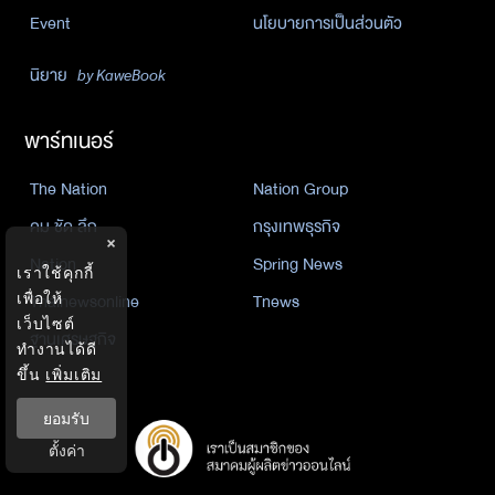
Event
นโยบายการเป็นส่วนตัว
นิยาย
by KaweBook
พาร์ทเนอร์
The Nation
Nation Group
คม ชัด ลึก
กรุงเทพธุรกิจ
×
Nation
Spring News
เราใช้คุกกี้
Thainewsonline
Tnews
เพื่อให้
เว็บไซต์
ฐานเศรษฐกิจ
ทำงานได้ดี
ขึ้น
เพิ่มเติม
ยอมรับ
ตั้งค่า