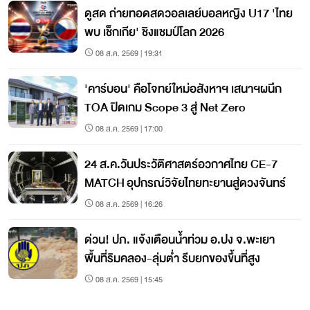
ดูสด ถ่ายทอดสดวอลเลย์บอลหญิง U17 'ไทย
พบ เช็กเกีย' ชิงแชมป์โลก 2026
08 ส.ค. 2569 | 19:31
'คาร์บอน' คือโจทย์ใหม่อสังหาฯ เสนาฯผนึก
TOA ปิดเกม Scope 3 สู่ Net Zero
08 ส.ค. 2569 | 17:00
24 ส.ค.วันประวัติศาสตร์อวกาศไทย CE-7
MATCH อุปกรณ์วิจัยไทยทะยานสู่ดวงจันทร์
08 ส.ค. 2569 | 16:26
ด่วน! ปภ. แจ้งเตือนน้ำท่วม อ.ปง จ.พะเยา
พื้นที่ริมคลอง-ลุ่มต่ำ รีบยกของขึ้นที่สูง
08 ส.ค. 2569 | 15:45