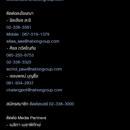
ติดต่อลงโฆษณา
- อัลเลียซ สะอิ
02-338-3561
Mobile : 087-519-1379
allias_sae@nationgroup.com
- ศิชล ภวัตโณทัย
085-255-6753
02-338-3325
sichol_paw@nationgroup.com
- เชลงพจน์ บุญซื่อ
081-934-2937
chalengpot@nationgroup.com
สมัครสมาชิก
ติดต่อเบอร์ 02-338-3000
ติดต่อ Media Partners
- เมธิกา เมธาพิทักษ์