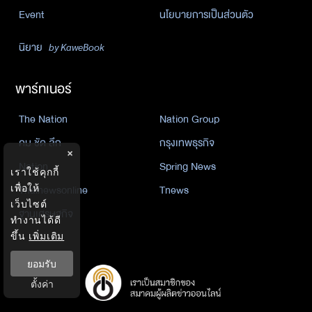
Event
นโยบายการเป็นส่วนตัว
นิยาย
by KaweBook
พาร์ทเนอร์
The Nation
Nation Group
คม ชัด ลึก
กรุงเทพธุรกิจ
×
Nation
Spring News
เราใช้คุกกี้
Thainewsonline
Tnews
เพื่อให้
เว็บไซต์
ฐานเศรษฐกิจ
ทำงานได้ดี
ขึ้น
เพิ่มเติม
ยอมรับ
ตั้งค่า