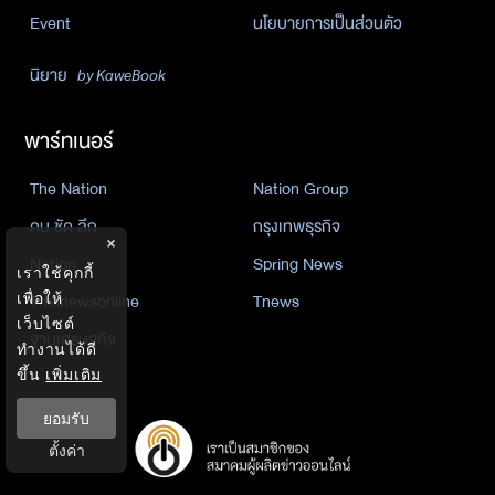
Event
นโยบายการเป็นส่วนตัว
นิยาย
by KaweBook
พาร์ทเนอร์
The Nation
Nation Group
คม ชัด ลึก
กรุงเทพธุรกิจ
×
Nation
Spring News
เราใช้คุกกี้
Thainewsonline
Tnews
เพื่อให้
เว็บไซต์
ฐานเศรษฐกิจ
ทำงานได้ดี
ขึ้น
เพิ่มเติม
ยอมรับ
ตั้งค่า