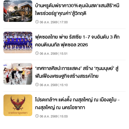
บ้านหรูดัมพ์ราคา30%ตุนเงินสด‘แสนสิริ’หนี
ไพรซ์วอร์ชู‘คุณค่า’สู้วิกฤติ
06 ส.ค. 2569 | 17:00
ฟุตซอลไทย พ่าย รัสเซีย 1-7 จบอันดับ 3 ศึก
คอนติเนนทัล ฟุตซอล 2026
06 ส.ค. 2569 | 15:51
‘เทศกาลศิลปะการแสดง’ สร้าง ‘ทุนมนุษย์’ สู่
ฟันเฟืองเศรษฐกิจสร้างสรรค์ไทย
06 ส.ค. 2569 | 15:10
โปรดเกล้าฯ แต่งตั้ง กงสุลใหญ่ ณ เมืองดูไบ -
กงสุลใหญ่ ณ นครโอซากา
06 ส.ค. 2569 | 15:03