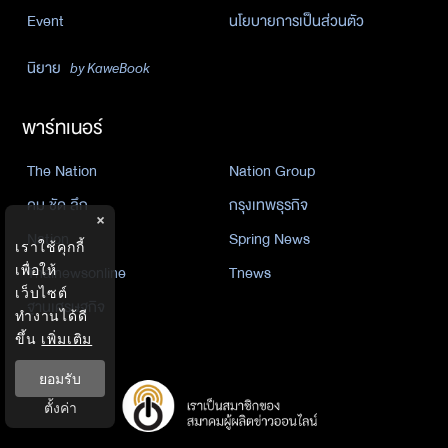
Event
นโยบายการเป็นส่วนตัว
นิยาย
by KaweBook
พาร์ทเนอร์
The Nation
Nation Group
คม ชัด ลึก
กรุงเทพธุรกิจ
×
Nation
Spring News
เราใช้คุกกี้
Thainewsonline
Tnews
เพื่อให้
เว็บไซต์
ฐานเศรษฐกิจ
ทำงานได้ดี
ขึ้น
เพิ่มเติม
ยอมรับ
ตั้งค่า