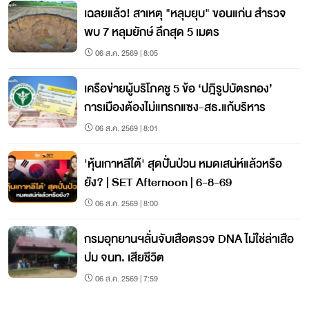
เฉลยแล้ว! สาเหตุ "หลุมยุบ" ขอนแก่น สำรวจ
พบ 7 หลุมยักษ์ ลึกสุด 5 เมตร
06 ส.ค. 2569 | 8:05
เครือข่ายผู้บริโภคชู 5 ข้อ ‘ปฎิรูปบัตรทอง’
การเมืองต้องไม่แทรกแซง-สธ.แก้บริหาร
06 ส.ค. 2569 | 8:01
'หุ้นเกาหลีใต้' สุดปั่นป่วน หมดเสน่ห์แล้วหรือ
ยัง? | SET Afternoon | 6-8-69
06 ส.ค. 2569 | 8:00
กรมอุทยานฯลั่นจับเสือตรวจ ​DNA​ ไม่ใช่​ล่าเสือ
ปม จนท. เสียชีวิต
06 ส.ค. 2569 | 7:59