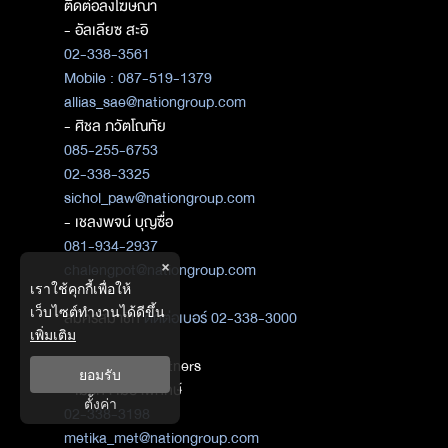
ติดต่อลงโฆษณา
- อัลเลียซ สะอิ
02-338-3561
Mobile : 087-519-1379
allias_sae@nationgroup.com
- ศิชล ภวัตโณทัย
085-255-6753
02-338-3325
sichol_paw@nationgroup.com
- เชลงพจน์ บุญซื่อ
081-934-2937
×
chalengpot@nationgroup.com
เราใช้คุกกี้เพื่อให้
เว็บไซต์ทำงานได้ดีขึ้น
สมัครสมาชิก
ติดต่อเบอร์ 02-338-3000
เพิ่มเติม
ติดต่อ Media Partners
ยอมรับ
- เมธิกา เมธาพิทักษ์
ตั้งค่า
02-338-3198
metika_met@nationgroup.com